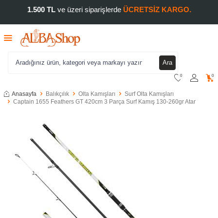
1.500 TL
ve üzeri siparişlerde
ÜCRETSİZ KARGO.
Ara
0
0
Anasayfa
Balıkçılık
Olta Kamışları
Surf Olta Kamışları
Captain 1655 Feathers GT 420cm 3 Parça Surf Kamış 130-260gr Atar