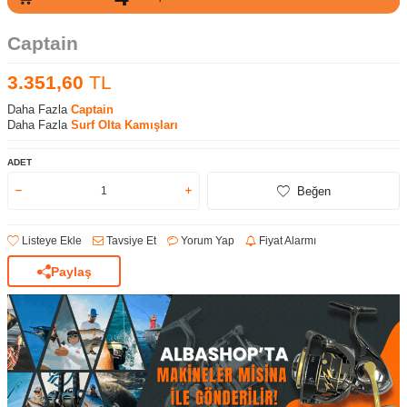
Captain
3.351,60
TL
Daha Fazla
Captain
Daha Fazla
Surf Olta Kamışları
ADET
Beğen
Listeye Ekle
Tavsiye Et
Yorum Yap
Fiyat Alarmı
Paylaş