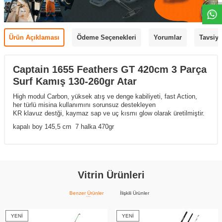
Ürün Açıklaması
Ödeme Seçenekleri
Yorumlar
Tavsiye
Captain 1655 Feathers GT 420cm 3 Parça
Surf Kamış 130-260gr Atar
High modul Carbon, yüksek atış ve denge kabiliyeti, fast Action,
her türlü misina kullanımını sorunsuz destekleyen
KR klavuz destği, kaymaz sap ve uç kısmı glow olarak üretilmiştir.
kapalı boy 145,5 cm 7 halka 470gr
Vitrin Ürünleri
Benzer Ürünler
İlişkili Ürünler
YENI
YENI