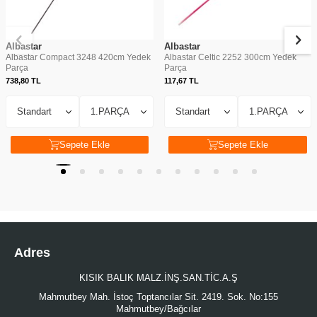
Albastar
Albastar
Albastar Compact 3248 420cm Yedek
Albastar Celtic 2252 300cm Yedek
Parça
Parça
738,80
TL
117,67
TL
Sepete Ekle
Sepete Ekle
Adres
KISIK BALIK MALZ.İNŞ.SAN.TİC.A.Ş
Mahmutbey Mah. İstoç Toptancılar Sit. 2419. Sok. No:155
Mahmutbey/Bağcılar