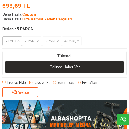
693,69
TL
Daha Fazla
Captain
Daha Fazla
Olta Kamışı Yedek Parçaları
Beden :
5.PARÇA
5.PARÇA
2.PARÇA
3.PARÇA
4.PARÇA
Tükendi
Gelince Haber Ver
Listeye Ekle
Tavsiye Et
Yorum Yap
Fiyat Alarmı
Paylaş