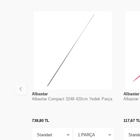
Albastar
Albastar
Albastar Compact 3248 420cm Yedek Parça
Albastar
738,80
TL
117,67
T