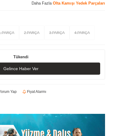
Daha Fazla
Olta Kamışı Yedek Parçaları
1.PARÇA
2.PARÇA
3.PARÇA
4.PARÇA
Tükendi
Gelince Haber Ver
orum Yap
Fiyat Alarmı