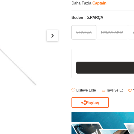
Daha Fazla
Captain
Beden :
5.PARÇA
5.PARÇA
HALKATAKıM
Listeye Ekle
Tavsiye Et
Y
Paylaş