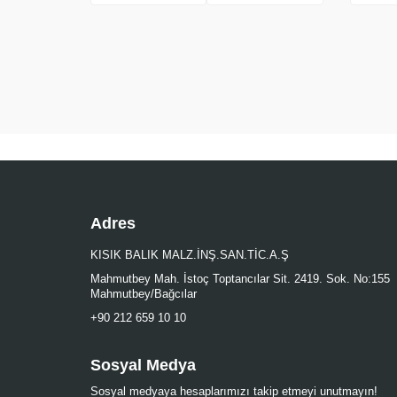
Adres
KISIK BALIK MALZ.İNŞ.SAN.TİC.A.Ş
Mahmutbey Mah. İstoç Toptancılar Sit. 2419. Sok. No:155
Mahmutbey/Bağcılar
+90 212 659 10 10
Sosyal Medya
Sosyal medyaya hesaplarımızı takip etmeyi unutmayın!