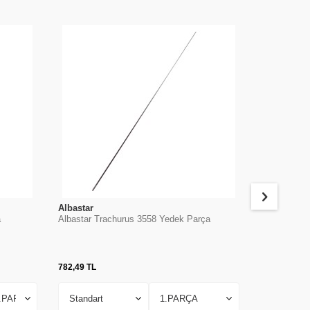
Albastar
Albastar
a
Albastar Trachurus 3558 Yedek Parça
Albastar Po
Parça
782,49
TL
882,25
TL