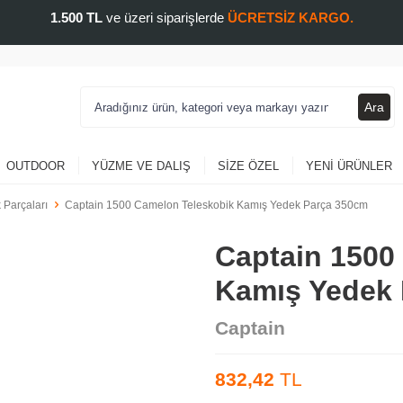
1.500 TL
ve üzeri siparişlerde
ÜCRETSİZ KARGO.
Ara
OUTDOOR
YÜZME VE DALIŞ
SIZE ÖZEL
YENI ÜRÜNLER
 Parçaları
Captain 1500 Camelon Teleskobik Kamış Yedek Parça 350cm
Captain 1500
Kamış Yedek
Captain
832,42
TL