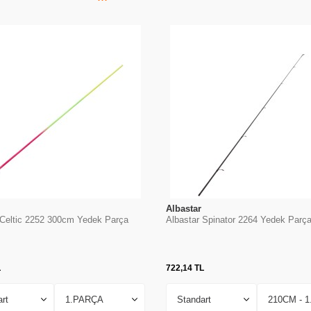
Albastar
 Celtic 2252 300cm Yedek Parça
Albastar Spinator 2264 Yedek Parç
L
722,14
TL