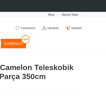
Blog
Sipariş Takip
0
0
Favorilerim
Hesabım
Sepetim
KOMBINLER
 Camelon Teleskobik
 Parça 350cm