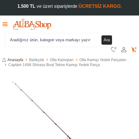
1.500 TL
ve üzeri siparişlerde
ÜCRETSİZ KARGO.
Ara
0
0
Anasayfa
Balıkçılık
Olta Kamışları
Olta Kamışı Yedek Parçaları
Captain 1498 Shirasu Boat Tekne Kamışı Yedek Parça