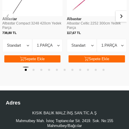
Albastar
Albastar
Albastar Compact 3248 420cm Yedek
Albastar Celtic 2252 300cm Yedek
Parça
Parça
738,80
TL
117,67
TL
Sepete Ekle
Sepete Ekle
Adres
KISIK BALIK MALZ.İNŞ.SAN.TİC.A.Ş
Mahmutbey Mah. İstoç Toptancılar Sit. 2419. Sok. No:155
Mahmutbey/Bağcılar