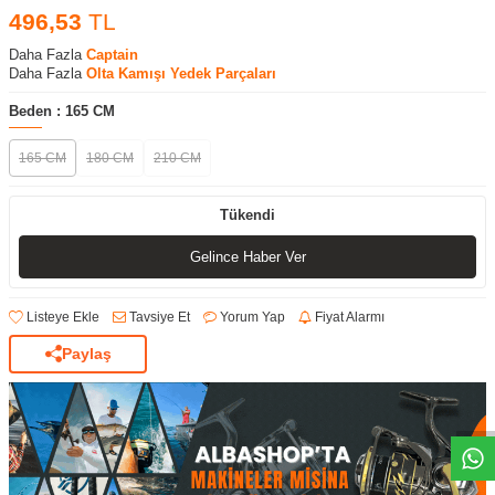
496,53
TL
Daha Fazla
Captain
Daha Fazla
Olta Kamışı Yedek Parçaları
Beden :
165 CM
165 CM
180 CM
210 CM
Tükendi
Gelince Haber Ver
Listeye Ekle
Tavsiye Et
Yorum Yap
Fiyat Alarmı
Paylaş