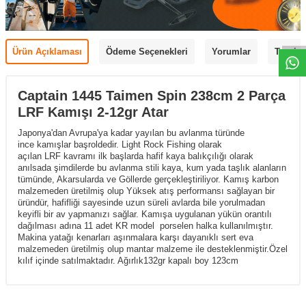
Ürün Açıklaması
Ödeme Seçenekleri
Yorumlar
Tavsiye
Captain 1445 Taimen Spin 238cm 2 Parça
LRF Kamışı 2-12gr Atar
Japonya'dan Avrupa'ya kadar yayılan bu avlanma türünde
ince kamışlar başroldedir. Light Rock Fishing olarak
açılan LRF kavramı ilk başlarda hafif kaya balıkçılığı olarak
anılsada şimdilerde bu avlanma stili kaya, kum yada taşlık alanların
tümünde, Akarsularda ve Göllerde gerçekleştiriliyor. Kamış karbon
malzemeden üretilmiş olup Yüksek atış performansı sağlayan bir
üründür, hafifliği sayesinde uzun süreli avlarda bile yorulmadan
keyifli bir av yapmanızı sağlar. Kamışa uygulanan yükün orantılı
dağılması adına 11 adet KR model porselen halka kullanılmıştır.
Makina yatağı kenarları aşınmalara karşı dayanıklı sert eva
malzemeden üretilmiş olup mantar malzeme ile desteklenmiştir.Özel
kılıf içinde satılmaktadır. Ağırlık132gr kapalı boy 123cm