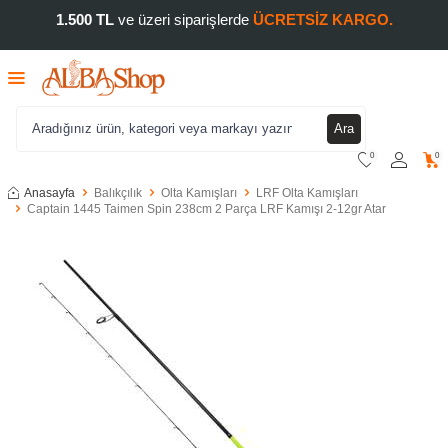
1.500 TL
ve üzeri siparişlerde
ÜCRETSİZ KARGO.
Ara
0
0
Anasayfa
Balıkçılık
Olta Kamışları
LRF Olta Kamışları
Captain 1445 Taimen Spin 238cm 2 Parça LRF Kamışı 2-12gr Atar