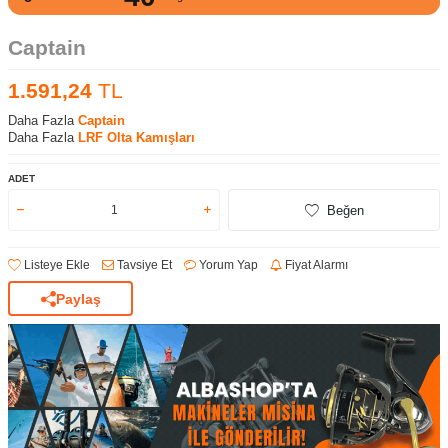
Captain
1.591,24
TL
Daha Fazla
Captain
Daha Fazla
LRF Olta Kamışları
ADET
Beğen
Listeye Ekle
Tavsiye Et
Yorum Yap
Fiyat Alarmı
Paylaş