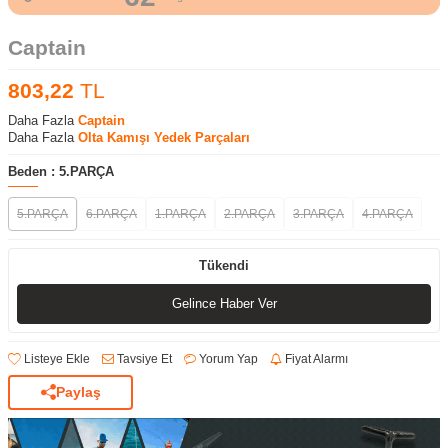
Captain
803,22
TL
Daha Fazla
Captain
Daha Fazla
Olta Kamışı Yedek Parçaları
Beden :
5.PARÇA
5.PARÇA
6.PARÇA
1.PARÇA
2.PARÇA
3.PARÇA
4.PARÇA
Tükendi
Gelince Haber Ver
Listeye Ekle
Tavsiye Et
Yorum Yap
Fiyat Alarmı
Paylaş