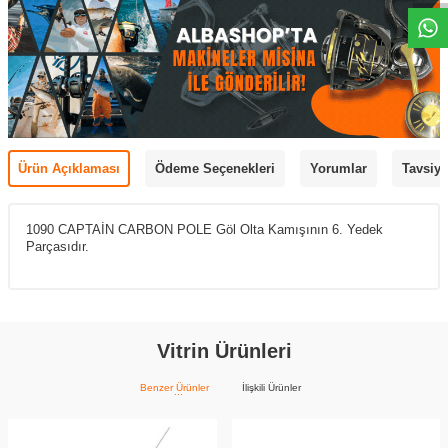
Ürün Açıklaması
Ödeme Seçenekleri
Yorumlar
Tavsiye
1090 CAPTAİN CARBON POLE Göl Olta Kamışının 6. Yedek
Parçasıdır.
Vitrin Ürünleri
Benzer Ürünler
İlişkili Ürünler