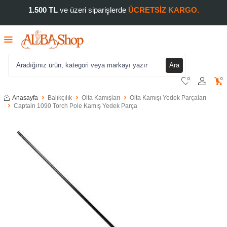
1.500 TL
ve üzeri siparişlerde
ÜCRETSİZ KARGO.
Ara
0
0
Anasayfa
Balıkçılık
Olta Kamışları
Olta Kamışı Yedek Parçaları
Captain 1090 Torch Pole Kamış Yedek Parça