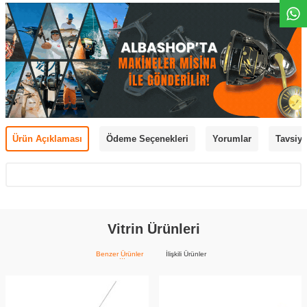
Ürün Açıklaması
Ödeme Seçenekleri
Yorumlar
Tavsiye
Vitrin Ürünleri
Benzer Ürünler
İlişkili Ürünler