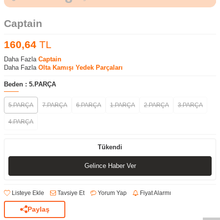
Captain
160,64
TL
Daha Fazla
Captain
Daha Fazla
Olta Kamışı Yedek Parçaları
Beden :
5.PARÇA
5.PARÇA
7.PARÇA
6.PARÇA
1.PARÇA
2.PARÇA
3.PARÇA
4.PARÇA
Tükendi
Gelince Haber Ver
Listeye Ekle
Tavsiye Et
Yorum Yap
Fiyat Alarmı
Paylaş