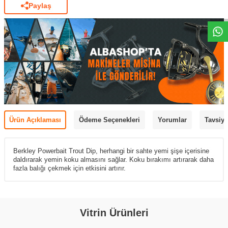
Paylaş
Ürün Açıklaması
Ödeme Seçenekleri
Yorumlar
Tavsiye
Berkley Powerbait Trout Dip, herhangi bir sahte yemi şişe içerisine
daldırarak yemin koku almasını sağlar. Koku bırakımı artırarak daha
fazla balığı çekmek için etkisini artırır.
Vitrin Ürünleri