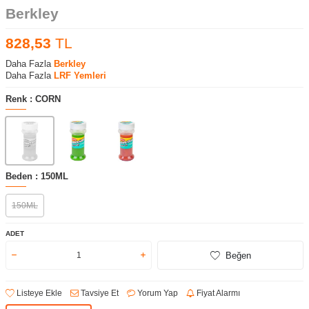
Berkley
828,53
TL
Daha Fazla
Berkley
Daha Fazla
LRF Yemleri
Renk :
CORN
Beden :
150ML
150ML
ADET
Beğen
Listeye Ekle
Tavsiye Et
Yorum Yap
Fiyat Alarmı