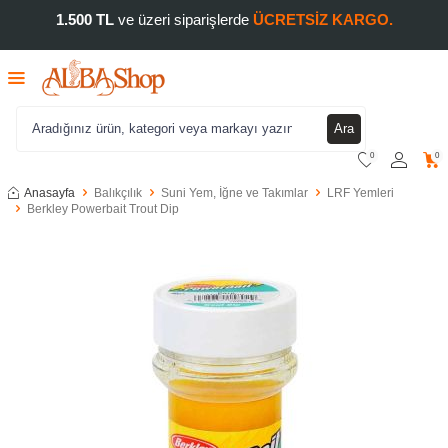
1.500 TL
ve üzeri siparişlerde
ÜCRETSİZ KARGO.
Ara
0
0
Anasayfa
Balıkçılık
Suni Yem, İğne ve Takımlar
LRF Yemleri
Berkley Powerbait Trout Dip