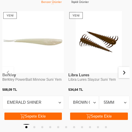
Benzer Ürünler
İlişkili Ürünler
YENI
YENI
Berkley
Libra Lures
Berkley PowerBait Minnow Suni Yem
Libra Lures Slayzur Suni Yem
508,09
TL
534,64
TL
Sepete Ekle
Sepete Ekle