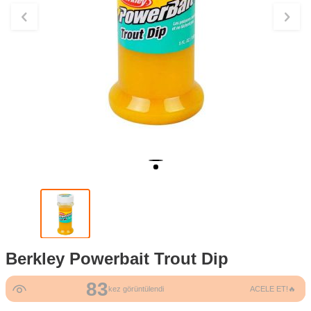
Berkley Powerbait Trout Dip
83
kez görüntülendi
ACELE ET!🔥