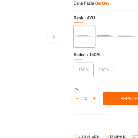
Daha Fazla
Berkley
Renk :
AYU
Beden :
15CM
15CM
20CM
PK
SEPETE
Listeye Ekle
Tavsiye Et
Y