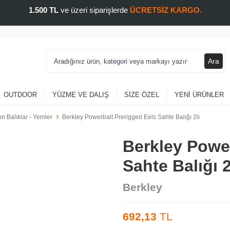
1.500 TL
ve üzeri siparişlerde
ÜCRETSİZ KARGO.
Ara
OUTDOOR
YÜZME VE DALIŞ
SIZE ÖZEL
YENI ÜRÜNLER
on Balıklar - Yemler
Berkley Powerbait Prerigged Eels Sahte Balığı 2li
Berkley Power
Sahte Balığı 2
Berkley
692,13
TL