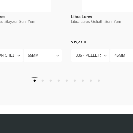
res
Libra Lures
res Slayzur Suni Yem
Libra Lures Goliath Suni Yem
L
535,23
TL