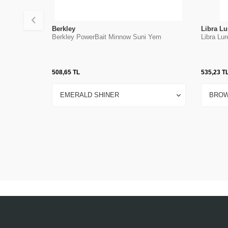
Berkley
Libra Lu
Berkley PowerBait Minnow Suni Yem
Libra Lu
508,65
TL
535,23
T