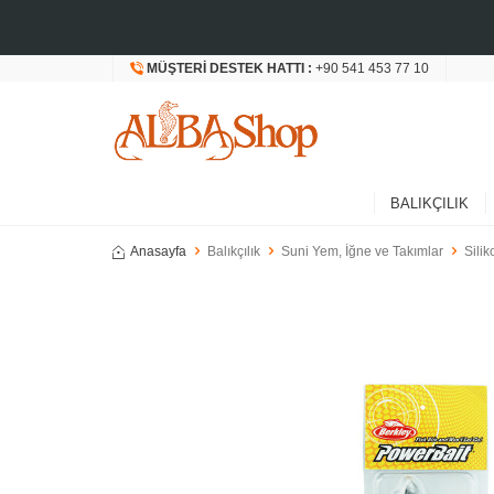
MÜŞTERI DESTEK HATTI :
+90 541 453 77 10
BALIKÇILIK
Anasayfa
Balıkçılık
Suni Yem, İğne ve Takımlar
Silik