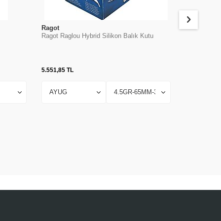
Ragot
Berkley
Ragot Raglou Hybrid Silikon Balık Kutu
Berkley Pow
Silikon Kar
5.551,85
TL
997,57
TL