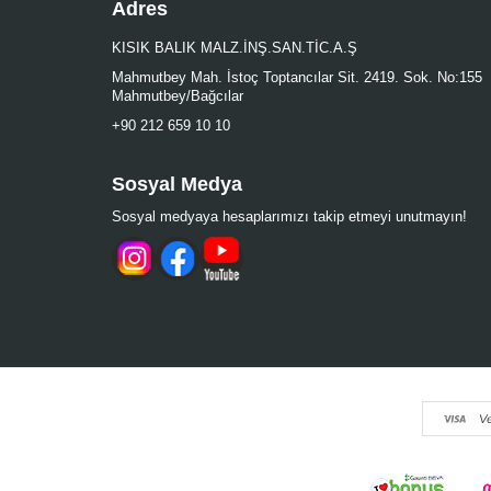
Adres
KISIK BALIK MALZ.İNŞ.SAN.TİC.A.Ş
Mahmutbey Mah. İstoç Toptancılar Sit. 2419. Sok. No:155
Mahmutbey/Bağcılar
+90 212 659 10 10
Sosyal Medya
Sosyal medyaya hesaplarımızı takip etmeyi unutmayın!