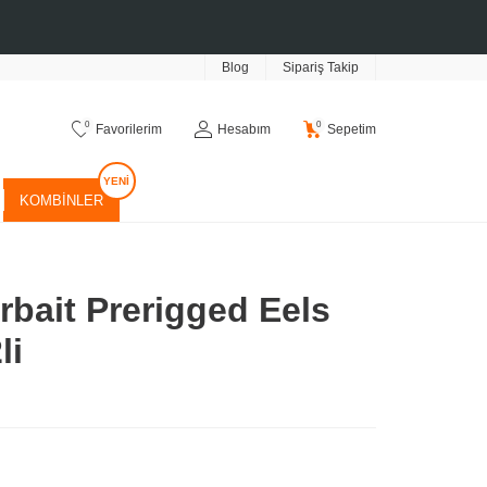
Blog
Sipariş Takip
0
0
Favorilerim
Hesabım
Sepetim
KOMBINLER
bait Prerigged Eels
li