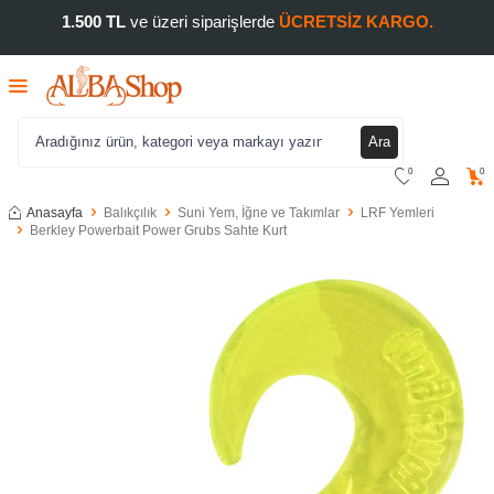
1.500 TL
ve üzeri siparişlerde
ÜCRETSİZ KARGO.
Ara
0
0
Anasayfa
Balıkçılık
Suni Yem, İğne ve Takımlar
LRF Yemleri
Berkley Powerbait Power Grubs Sahte Kurt