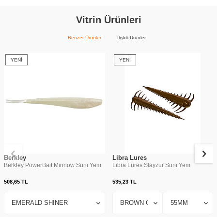
Vitrin Ürünleri
Benzer Ürünler
İlişkili Ürünler
YENI
YENI
Berkley
Libra Lures
Berkley PowerBait Minnow Suni Yem
Libra Lures Slayzur Suni Yem
508,65
TL
535,23
TL