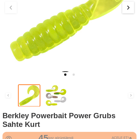
Berkley Powerbait Power Grubs
Sahte Kurt
45
kez görüntülendi
ACELE ET!🔥