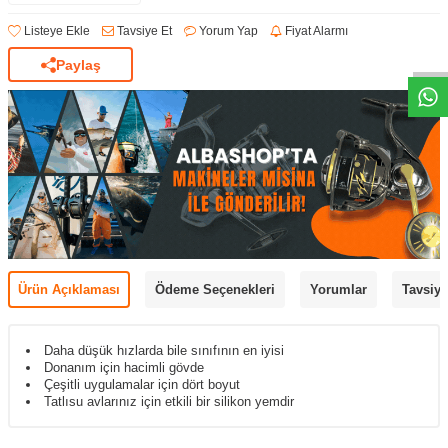
Listeye Ekle
Tavsiye Et
Yorum Yap
Fiyat Alarmı
Paylaş
Ürün Açıklaması
Ödeme Seçenekleri
Yorumlar
Tavsiye
Daha düşük hızlarda bile sınıfının en iyisi
Donanım için hacimli gövde
Çeşitli uygulamalar için dört boyut
Tatlısu avlarınız için etkili bir silikon yemdir