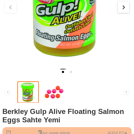
Berkley Gulp Alive Floating Salmon
Eggs Sahte Yemi
3
kez sepete eklendi
ACELE ET!🔥