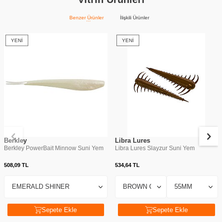
Benzer Ürünler
İlişkili Ürünler
YENI
YENI
Berkley
Libra Lures
Berkley PowerBait Minnow Suni Yem
Libra Lures Slayzur Suni Yem
508,09
TL
534,64
TL
Sepete Ekle
Sepete Ekle