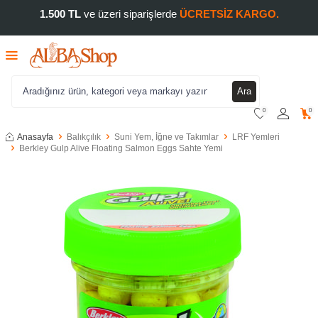
1.500 TL
ve üzeri siparişlerde
ÜCRETSİZ KARGO.
Ara
0
0
Anasayfa
Balıkçılık
Suni Yem, İğne ve Takımlar
LRF Yemleri
Berkley Gulp Alive Floating Salmon Eggs Sahte Yemi