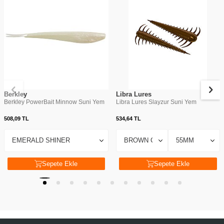
Berkley
Libra Lures
Berkley PowerBait Minnow Suni Yem
Libra Lures Slayzur Suni Yem
508,09
TL
534,64
TL
Sepete Ekle
Sepete Ekle