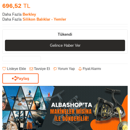
696,52
TL
Daha Fazla
Berkley
Daha Fazla
Silikon Balıklar - Yemler
Tükendi
Gelince Haber Ver
Listeye Ekle
Tavsiye Et
Yorum Yap
Fiyat Alarmı
Paylaş