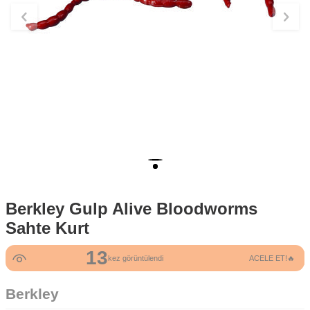
Berkley Gulp Alive Bloodworms
Sahte Kurt
13
kez görüntülendi
ACELE ET!🔥
Berkley