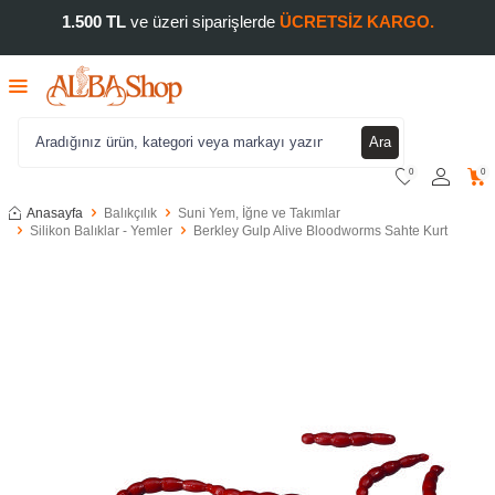
1.500 TL
ve üzeri siparişlerde
ÜCRETSİZ KARGO.
Ara
0
0
Anasayfa
Balıkçılık
Suni Yem, İğne ve Takımlar
Silikon Balıklar - Yemler
Berkley Gulp Alive Bloodworms Sahte Kurt