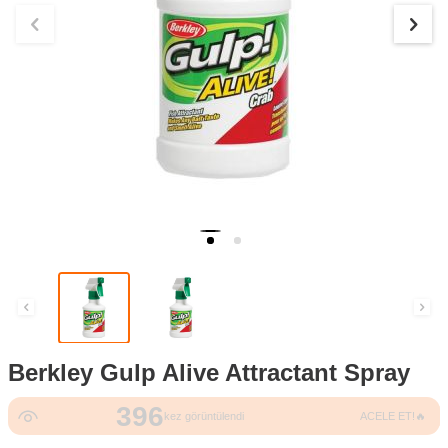
Berkley Gulp Alive Attractant Spray
396
19
kez görüntülendi
ACELE ET!🔥
kez sepete eklendi