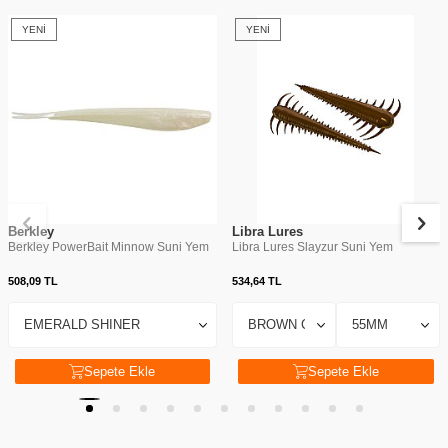
YENI
YENI
Berkley
Libra Lures
Berkley PowerBait Minnow Suni Yem
Libra Lures Slayzur Suni Yem
508,09
TL
534,64
TL
Sepete Ekle
Sepete Ekle