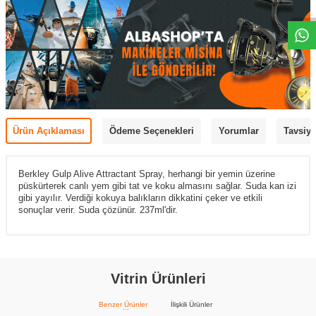
Ürün Açıklaması
Ödeme Seçenekleri
Yorumlar
Tavsiye
Berkley Gulp Alive Attractant Spray, herhangi bir yemin üzerine
püskürterek canlı yem gibi tat ve koku almasını sağlar. Suda kan izi
gibi yayılır. Verdiği kokuya balıkların dikkatini çeker ve etkili
sonuçlar verir. Suda çözünür. 237ml'dir.
Vitrin Ürünleri
Benzer Ürünler
İlişkili Ürünler