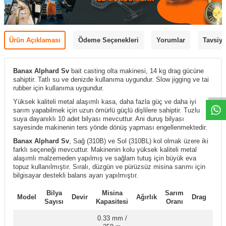
Ürün Açıklaması
Ödeme Seçenekleri
Yorumlar
Tavsiye
Banax Alphard Sv
bait casting olta makinesi, 14 kg drag gücüne
sahiptir. Tatlı su ve denizde kullanıma uygundur. Slow jigging ve tai
rubber için kullanıma uygundur.
Yüksek kaliteli metal alaşımlı kasa, daha fazla güç ve daha iyi
sarım yapabilmek için uzun ömürlü güçlü dişlilere sahiptir. Tuzlu
suya dayanıklı 10 adet bilyası mevcuttur. Ani duruş bilyası
sayesinde makinenin ters yönde dönüş yapması engellenmektedir.
Banax Alphard Sv
,
Sağ (310B) ve Sol (310BL) kol olmak üzere iki
farklı seçeneği mevcuttur. Makinenin kolu yüksek kaliteli metal
alaşımlı malzemeden yapılmış ve sağlam tutuş için büyük eva
topuz kullanılmıştır. Sıralı, düzgün ve pürüzsüz misina sarımı için
bilgisayar destekli balans ayarı yapılmıştır.
Bilya
Misina
Sarım
Kal
Model
Devir
Ağırlık
Drag
Sayısı
Kapasitesi
Oranı
Ti
0.33 mm /