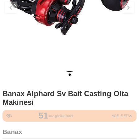
Banax Alphard Sv Bait Casting Olta
Makinesi
51
kez görüntülendi
ACELE ET!🔥
Banax