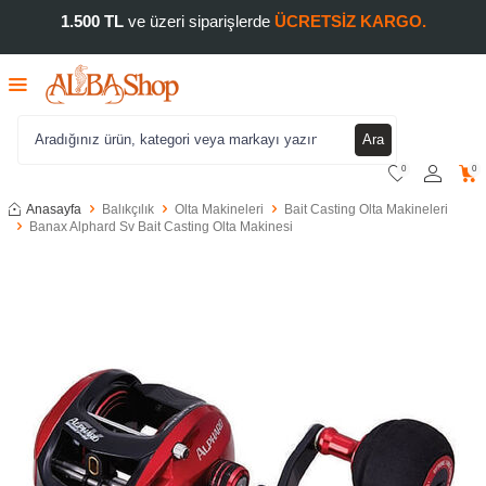
1.500 TL
ve üzeri siparişlerde
ÜCRETSİZ KARGO.
Ara
0
0
Anasayfa
Balıkçılık
Olta Makineleri
Bait Casting Olta Makineleri
Banax Alphard Sv Bait Casting Olta Makinesi