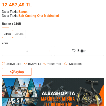
12.457,49
TL
Daha Fazla
Banax
Daha Fazla
Bait Casting Olta Makineleri
Beden :
310B
310B
310BL
ADET
Beğen
Listeye Ekle
Tavsiye Et
Yorum Yap
Fiyat Alarmı
Paylaş