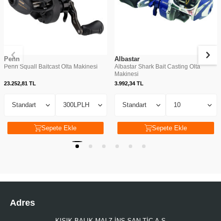
Penn
Albastar
Penn Squall Baitcast Olta Makinesi
Albastar Shark Bait Casting Olta
Makinesi
23.252,81
TL
3.992,34
TL
Sepete Ekle
Sepete Ekle
Adres
KISIK BALIK MALZ.İNŞ.SAN.TİC.A.Ş