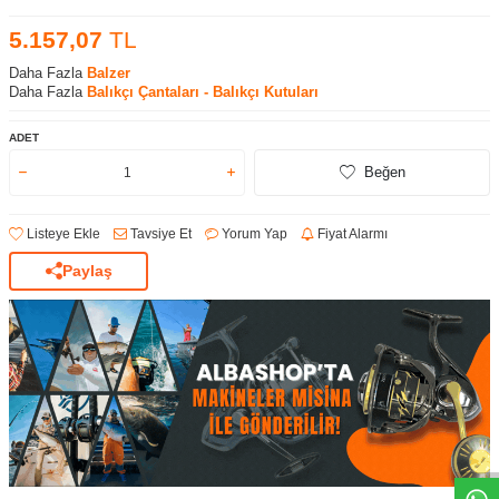
5.157,07
TL
Daha Fazla
Balzer
Daha Fazla
Balıkçı Çantaları - Balıkçı Kutuları
ADET
Beğen
Listeye Ekle
Tavsiye Et
Yorum Yap
Fiyat Alarmı
Paylaş