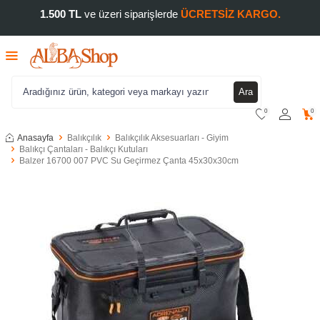
1.500 TL
ve üzeri siparişlerde
ÜCRETSİZ KARGO.
Ara
0
0
Anasayfa
Balıkçılık
Balıkçılık Aksesuarları - Giyim
Balıkçı Çantaları - Balıkçı Kutuları
Balzer 16700 007 PVC Su Geçirmez Çanta 45x30x30cm