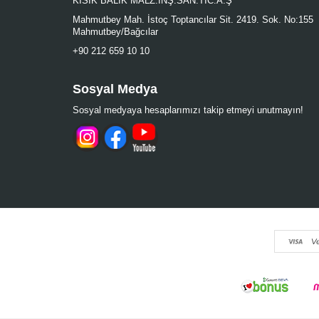
KISIK BALIK MALZ.İNŞ.SAN.TİC.A.Ş
Mahmutbey Mah. İstoç Toptancılar Sit. 2419. Sok. No:155
Mahmutbey/Bağcılar
+90 212 659 10 10
Sosyal Medya
Sosyal medyaya hesaplarımızı takip etmeyi unutmayın!