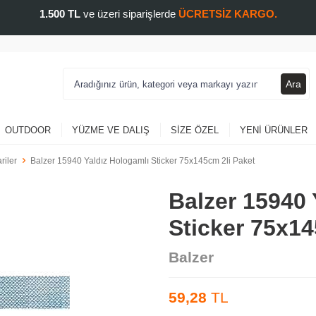
1.500 TL
ve üzeri siparişlerde
ÜCRETSİZ KARGO.
Ara
OUTDOOR
YÜZME VE DALIŞ
SIZE ÖZEL
YENI ÜRÜNLER
riler
Balzer 15940 Yaldız Hologamlı Sticker 75x145cm 2li Paket
Balzer 15940 
Sticker 75x14
Balzer
59,28
TL