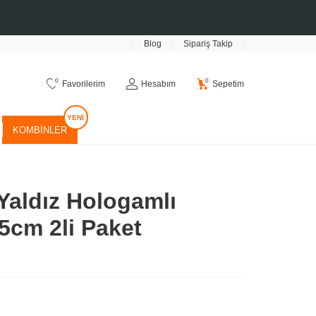
Blog
Sipariş Takip
0
0
Favorilerim
Hesabım
Sepetim
KOMBINLER
Yaldız Hologamlı
5cm 2li Paket