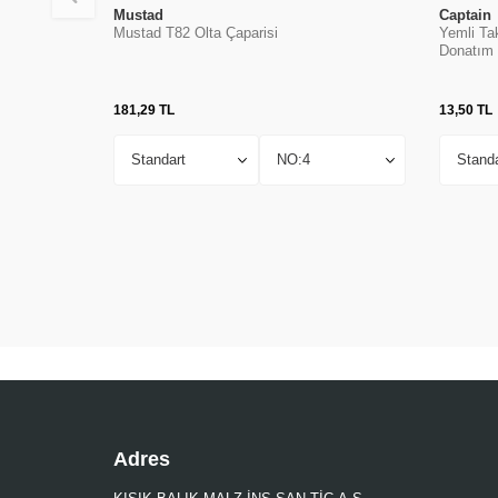
Mustad
Captain
Mustad T82 Olta Çaparisi
Yemli Ta
Donatım
181,29
TL
13,50
TL
Adres