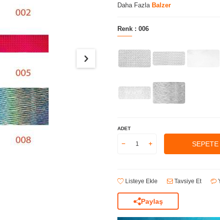
Daha Fazla
Balzer
Renk :
006
ADET
SEPETE
Listeye Ekle
Tavsiye Et
Y
Paylaş