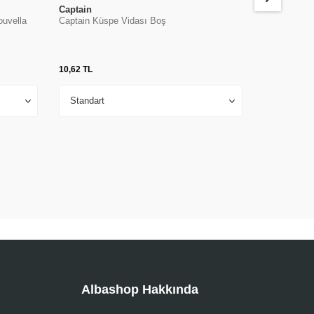
Captain
Captain
ouvella
Captain Küspe Vidası Boş
Yemli Takım
1401
10,62
TL
27,00
TL
Albashop Hakkında