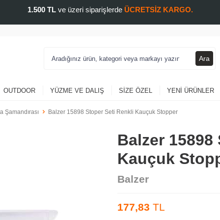
1.500 TL
ve üzeri siparişlerde
ÜCRETSİZ KARGO.
Ara
OUTDOOR
YÜZME VE DALIŞ
SIZE ÖZEL
YENI ÜRÜNLER
ta Şamandırası
Balzer 15898 Stoper Seti Renkli Kauçuk Stopper
Balzer 15898 
Kauçuk Stop
Balzer
177,83
TL