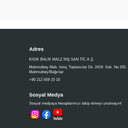
Adres
KISIK BALIK MALZ.İNŞ.SAN.TİC.A.Ş
Mahmutbey Mah. İstoç Toptancılar Sit. 2419. Sok. No:155
Mahmutbey/Bağcılar
+90 212 659 10 10
Sosyal Medya
Sosyal medyaya hesaplarımızı takip etmeyi unutmayın!