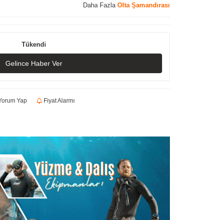
Daha Fazla
Olta Şamandırası
Tükendi
Gelince Haber Ver
orum Yap
Fiyat Alarmı