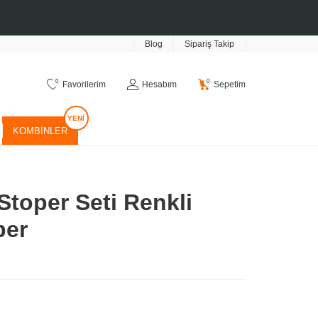
Blog
Sipariş Takip
0
0
Favorilerim
Hesabım
Sepetim
KOMBINLER
Stoper Seti Renkli
per