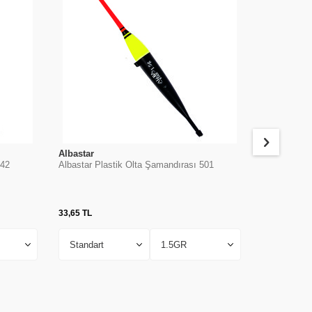
Albastar
Albastar
542
Albastar Plastik Olta Şamandırası 501
Albastar Pl
33,65
TL
53,28
TL