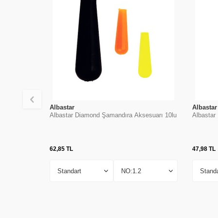
Albastar
Albastar
Albastar Diamond Şamandıra Aksesuarı 10lu
Albastar
62,85
TL
47,98
TL