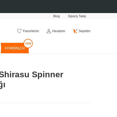
Blog
Sipariş Takip
0
0
Favorilerim
Hesabım
Sepetim
KOMBINLER
 Shirasu Spinner
ğı