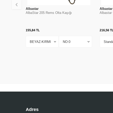
Albastar
Albastar
AlbaStar 205 Rems Olta Kaşığı
Albastar
155,84
TL
216,56
T
Adres