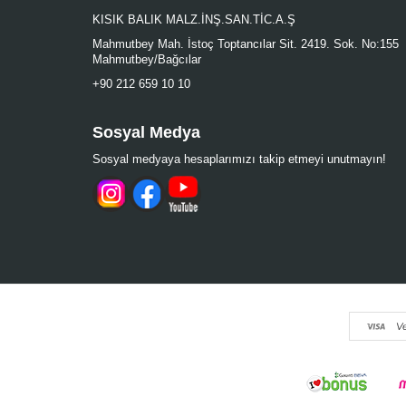
KISIK BALIK MALZ.İNŞ.SAN.TİC.A.Ş
Mahmutbey Mah. İstoç Toptancılar Sit. 2419. Sok. No:155
Mahmutbey/Bağcılar
+90 212 659 10 10
Sosyal Medya
Sosyal medyaya hesaplarımızı takip etmeyi unutmayın!