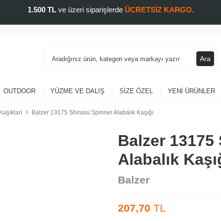
1.500 TL
ve üzeri siparişlerde
ÜCRETSİZ KARGO.
Ara
OUTDOOR
YÜZME VE DALIŞ
SIZE ÖZEL
YENI ÜRÜNLER
Kaşıkları
Balzer 13175 Shirasu Spinner Alabalık Kaşığı
Balzer 13175
Alabalık Kaşı
Balzer
207,70
TL