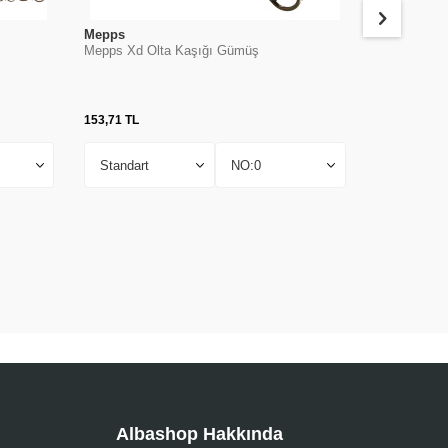
Mepps
Albastar
Mepps Xd Olta Kaşığı Gümüş
AlbaStar 303
153,71
TL
118,03
TL
Albashop Hakkında