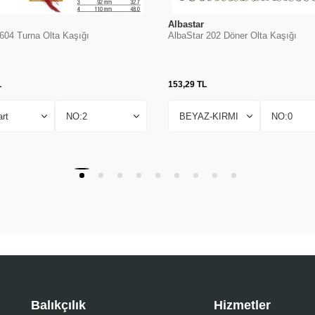
Albastar
 604 Turna Olta Kaşığı
AlbaStar 202 Döner Olta Kaşığı
L
153,29
TL
Balıkçılık
Hizmetler