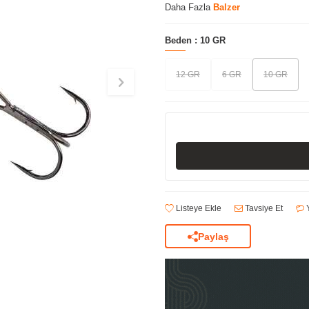
Daha Fazla
Balzer
Beden :
10 GR
12 GR
6 GR
10 GR
Listeye Ekle
Tavsiye Et
Y
Paylaş