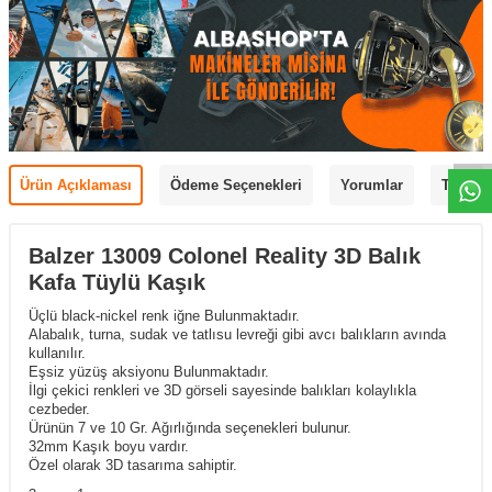
Ürün Açıklaması
Ödeme Seçenekleri
Yorumlar
Tavsiye
Balzer 13009 Colonel Reality 3D Balık
Kafa Tüylü Kaşık
Üçlü black-nickel renk iğne Bulunmaktadır.
Alabalık, turna, sudak ve tatlısu levreği gibi avcı balıkların avında
kullanılır.
Eşsiz yüzüş aksiyonu Bulunmaktadır.
İlgi çekici renkleri ve 3D görseli sayesinde balıkları kolaylıkla
cezbeder.
Ürünün 7 ve 10 Gr. Ağırlığında seçenekleri bulunur.
32mm Kaşık boyu vardır.
Özel olarak 3D tasarıma sahiptir.