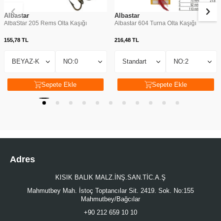
Albastar
Albastar
AlbaStar 205 Rems Olta Kaşığı
Albastar 604 Turna Olta Kaşığı
155,78
TL
216,48
TL
Sepete Ekle
Sepete Ekle
Adres
KISIK BALIK MALZ.İNŞ.SAN.TİC.A.Ş
Mahmutbey Mah. İstoç Toptancılar Sit. 2419. Sok. No:155
Mahmutbey/Bağcılar
+90 212 659 10 10