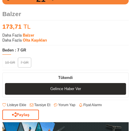
Balzer
173,71
TL
Daha Fazla
Balzer
Daha Fazla
Olta Kaşıkları
Beden :
7 GR
10 GR
7 GR
Tükendi
Gelince Haber Ver
Listeye Ekle
Tavsiye Et
Yorum Yap
Fiyat Alarmı
Paylaş