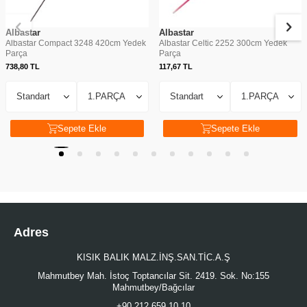
Albastar
Albastar
Albastar Compact 3248 420cm Yedek
Albastar Celtic 2252 300cm Yedek
Parça
Parça
738,80
TL
117,67
TL
Sepete Ekle
Sepete Ekle
Adres
KISIK BALIK MALZ.İNŞ.SAN.TİC.A.Ş
Mahmutbey Mah. İstoç Toptancılar Sit. 2419. Sok. No:155
Mahmutbey/Bağcılar
+90 212 659 10 10