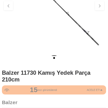
Balzer 11730 Kamış Yedek Parça
210cm
15
kez görüntülendi
ACELE ET!🔥
Balzer