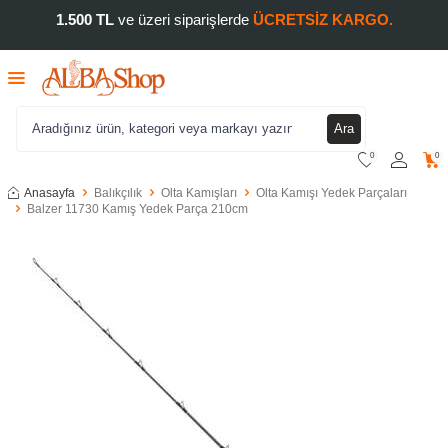
1.500 TL
ve üzeri siparişlerde
ÜCRETSİZ KARGO.
Ara
0
0
Anasayfa
Balıkçılık
Olta Kamışları
Olta Kamışı Yedek Parçaları
Balzer 11730 Kamış Yedek Parça 210cm