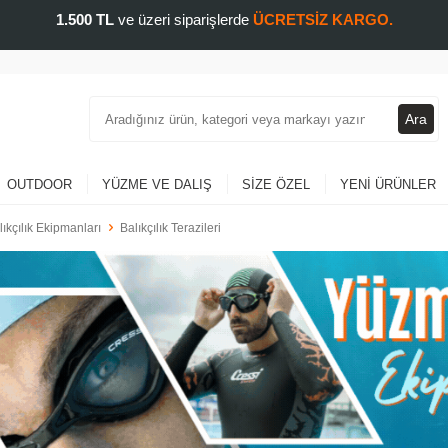
1.500 TL
ve üzeri siparişlerde
ÜCRETSİZ KARGO.
Ara
OUTDOOR
YÜZME VE DALIŞ
SIZE ÖZEL
YENI ÜRÜNLER
lıkçılık Ekipmanları
Balıkçılık Terazileri