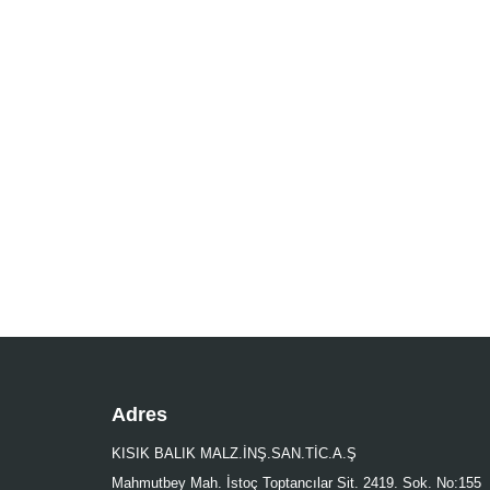
Adres
KISIK BALIK MALZ.İNŞ.SAN.TİC.A.Ş
Mahmutbey Mah. İstoç Toptancılar Sit. 2419. Sok. No:155