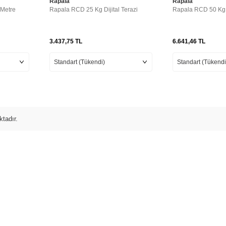
Rapala
Rapala
 Metre
Rapala RCD 25 Kg Dijital Terazi
Rapala RCD 50 Kg D
3.437,75
TL
6.641,46
TL
tadır.