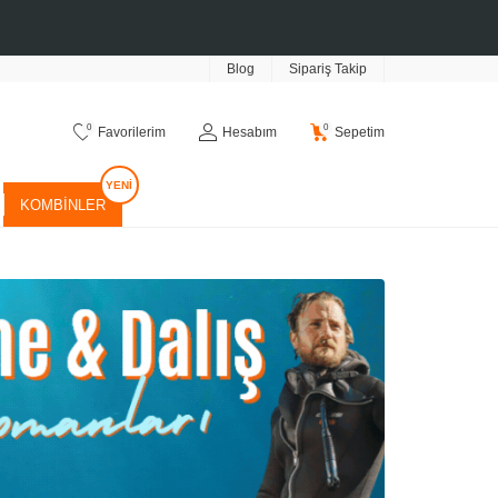
Blog
Sipariş Takip
0
0
Favorilerim
Hesabım
Sepetim
KOMBINLER