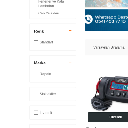
Fenerler ve Kafa
Lambaları
Can Yelekleri
Balıkçı Şişme Bot
Renk
Standart
Marka
Rapala
Stoktakiler
İndirimli
Tükendi