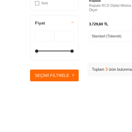
Rapala
Yeni
Rapala RCD Dijital Misina
Ölçer
Fiyat
3.729,60
TL
Toplam
3
ürün bulunmak
SEÇIMI FILTRELE