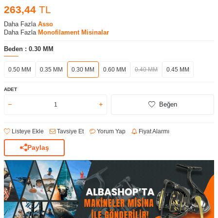
263,44
TL
Daha Fazla
Asso
Daha Fazla
Monofilament Misinalar
Beden :
0.30 MM
0.50 MM
0.35 MM
0.30 MM
0.60 MM
0.40 MM
0.45 MM
ADET
Beğen
Listeye Ekle
Tavsiye Et
Yorum Yap
Fiyat Alarmı
Paylaş