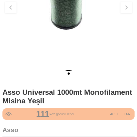
Asso Universal 1000mt Monofilament
Misina Yeşil
111
6
kez görüntülendi
ACELE ET!🔥
kez satın alındı
Asso