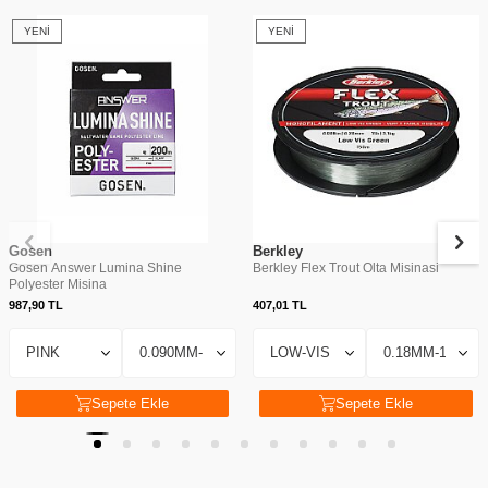
YENI
YENI
Gosen
Berkley
Gosen Answer Lumina Shine
Berkley Flex Trout Olta Misinasi
Polyester Misina
987,90
TL
407,01
TL
Sepete Ekle
Sepete Ekle