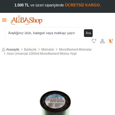
1.500 TL
ve üzeri siparişlerde
ÜCRETSİZ KARGO.
Ara
0
0
Anasayfa
Balıkçılık
Misinalar
Monofilament Misinalar
Asso Universal 1000mt Monofilament Misina Yeşil