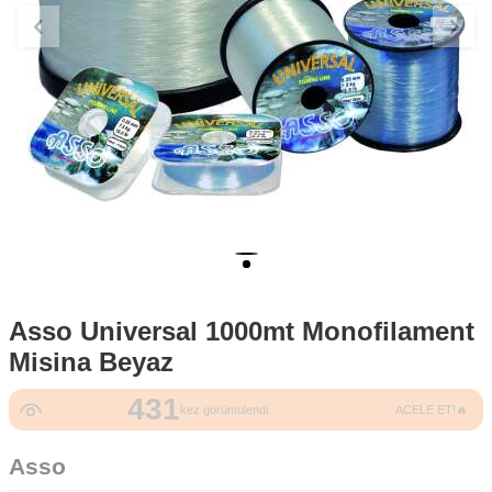
Asso Universal 1000mt Monofilament
Misina Beyaz
431
34
kez görüntülendi
ACELE ET!🔥
kez satın alındı
Asso