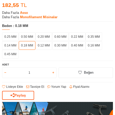
182,55
TL
Daha Fazla
Asso
Daha Fazla
Monofilament Misinalar
Beden :
0.18 MM
0.25 MM
0.50 MM
0.20 MM
0.60 MM
0.22 MM
0.35 MM
0.14 MM
0.18 MM
0.12 MM
0.30 MM
0.40 MM
0.16 MM
0.45 MM
ADET
Beğen
Listeye Ekle
Tavsiye Et
Yorum Yap
Fiyat Alarmı
Paylaş