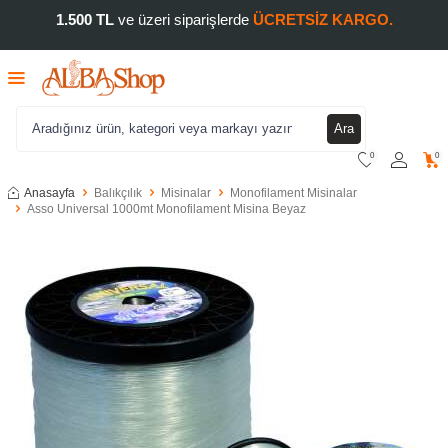
1.500 TL
ve üzeri siparişlerde
ÜCRETSİZ KARGO.
Ara
0
0
Anasayfa
Balıkçılık
Misinalar
Monofilament Misinalar
Asso Universal 1000mt Monofilament Misina Beyaz