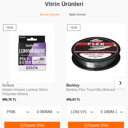
Vitrin Ürünleri
Benzer Ürünler
İlişkili Ürünler
YENI
YENI
Gosen
Berkley
Gosen Answer Lumina Shine
Berkley Flex Trout Olta Misinasi
Polyester Misina
985,76
TL
405,03
TL
Sepete Ekle
Sepete Ekle