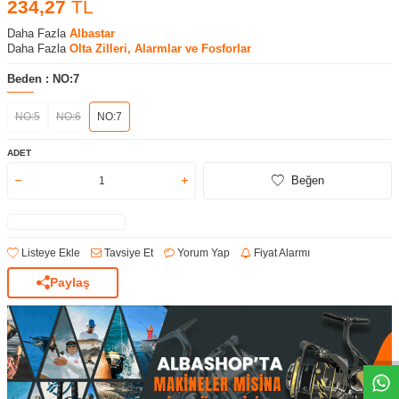
234,27
TL
Daha Fazla
Albastar
Daha Fazla
Olta Zilleri, Alarmlar ve Fosforlar
Beden :
NO:7
NO:5
NO:6
NO:7
ADET
Beğen
Listeye Ekle
Tavsiye Et
Yorum Yap
Fiyat Alarmı
Paylaş