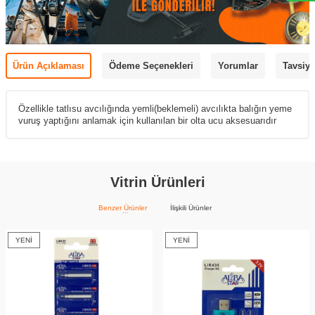
Ürün Açıklaması
Ödeme Seçenekleri
Yorumlar
Tavsiye
Özellikle tatlısu avcılığında yemli(beklemeli) avcılıkta balığın yeme
vuruş yaptığını anlamak için kullanılan bir olta ucu aksesuarıdır
Vitrin Ürünleri
Benzer Ürünler
İlişkili Ürünler
YENI
YENI