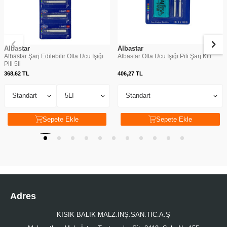
Albastar
Albastar
Albastar Şarj Edilebilir Olta Ucu Işığı
Albastar Olta Ucu Işığı Pili Şarj Kiti
Pili 5li
368,62
TL
406,27
TL
Sepete Ekle
Sepete Ekle
Adres
KISIK BALIK MALZ.İNŞ.SAN.TİC.A.Ş