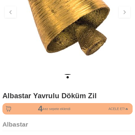
Albastar Yavrulu Döküm Zil
4
kez sepete eklendi
ACELE ET!🔥
Albastar