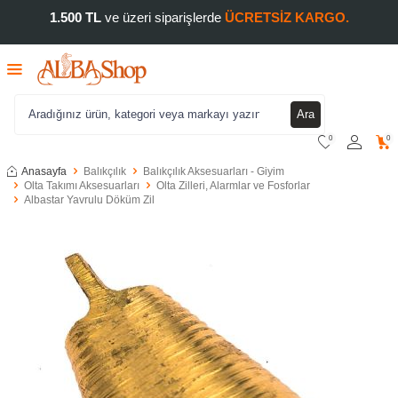
1.500 TL
ve üzeri siparişlerde
ÜCRETSİZ KARGO.
Ara
0
0
Anasayfa
Balıkçılık
Balıkçılık Aksesuarları - Giyim
Olta Takımı Aksesuarları
Olta Zilleri, Alarmlar ve Fosforlar
Albastar Yavrulu Döküm Zil