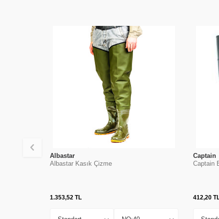
Albastar
Captain
Albastar Kasık Çizme
Captain 
1.353,52
TL
412,20
T