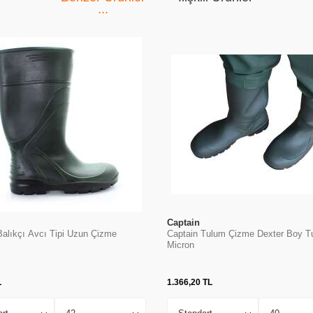
Captain
Balıkçı Avcı Tipi Uzun Çizme
Captain Tulum Çizme Dexter Boy T
Micron
L
1.366,20
TL