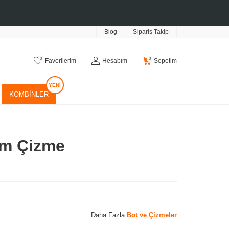
Blog
Sipariş Takip
0
0
Favorilerim
Hesabım
Sepetim
KOMBINLER
um Çizme
Daha Fazla
Bot ve Çizmeler