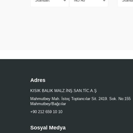
Adres
KISIK BALIK MALZ.İNŞ.SAN.TİC.A.Ş
Mahmutbey Mah. İstoç Toptancılar Sit. 2419. Sok. No:155
Mahmutbey/Bağcılar
+90 212 659 10 10
Sosyal Medya