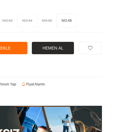
NO:43
NO:44
NO:45
NO:46
 EKLE
HEMEN AL
orum Yap
Fiyat Alarmı