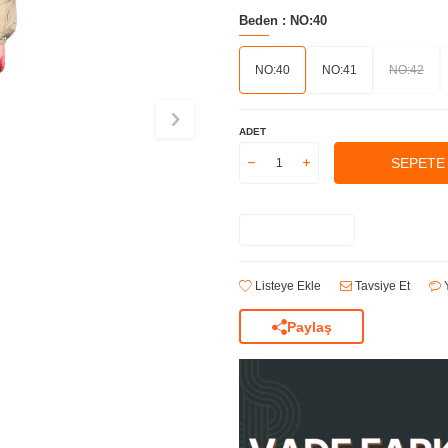
Beden :
NO:40
NO:40
NO:41
NO:42
ADET
SEPETE
Listeye Ekle
Tavsiye Et
Y
Paylaş