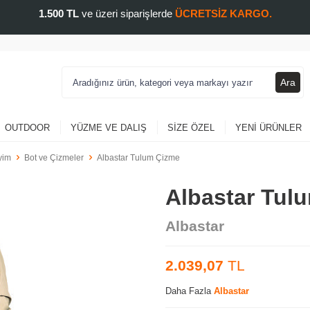
1.500 TL
ve üzeri siparişlerde
ÜCRETSİZ KARGO.
Ara
OUTDOOR
YÜZME VE DALIŞ
SIZE ÖZEL
YENI ÜRÜNLER
yim
Bot ve Çizmeler
Albastar Tulum Çizme
Albastar Tul
Albastar
2.039,07
TL
Daha Fazla
Albastar