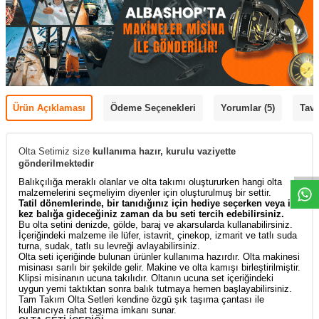
Ürün Açıklaması
Ödeme Seçenekleri
Yorumlar (5)
Tavs
Olta Setimiz size
kullanıma hazır, kurulu vaziyette
gönderilmektedir
Balıkçılığa meraklı olanlar ve olta takımı oluştururken hangi olta
malzemelerini seçmeliyim diyenler için oluşturulmuş bir settir.
Tatil dönemlerinde, bir tanıdığınız için hediye seçerken veya ilk
kez balığa gideceğiniz zaman da bu seti tercih edebilirsiniz.
Bu olta setini denizde, gölde, baraj ve akarsularda kullanabilirsiniz.
İçeriğindeki malzeme ile lüfer, istavrit, çinekop, izmarit ve tatlı suda
turna, sudak, tatlı su levreği avlayabilirsiniz.
Olta seti içeriğinde bulunan ürünler kullanıma hazırdır. Olta makinesi
misinası sarılı bir şekilde gelir. Makine ve olta kamışı birleştirilmiştir.
Klipsi misinanın ucuna takılıdır. Oltanın ucuna set içeriğindeki
uygun yemi taktıktan sonra balık tutmaya hemen başlayabilirsiniz.
Tam Takım Olta Setleri kendine özgü şık taşıma çantası ile
kullanıcıya rahat taşıma imkanı sunar.