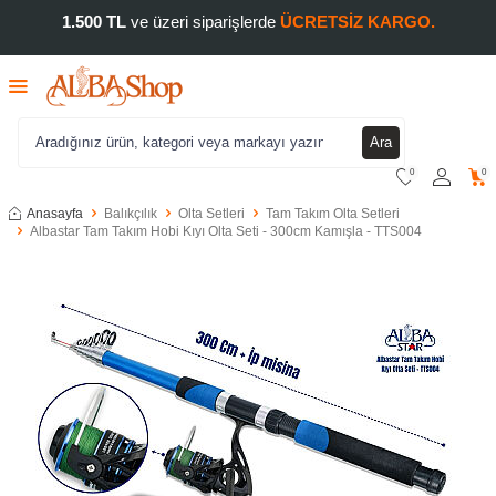
1.500 TL
ve üzeri siparişlerde
ÜCRETSİZ KARGO.
Ara
0
0
Anasayfa
Balıkçılık
Olta Setleri
Tam Takım Olta Setleri
Albastar Tam Takım Hobi Kıyı Olta Seti - 300cm Kamışla - TTS004