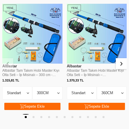
YENI
YENI
Albastar
Albastar
Albastar Tam Takım Hobi Master Kıyı
Albastar Tam Takım Hobi Master Kıyı
Olta Seti – İp Misinalı – 300 cm -
Olta Seti – İp Misinalı –
TTS104
360 cm - TTS120
1.315,81
TL
1.370,33
TL
Sepete Ekle
Sepete Ekle