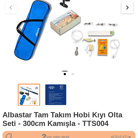
Albastar Tam Takım Hobi Kıyı Olta
Seti - 300cm Kamışla - TTS004
2
432
kez satın alındı
ACELE ET!🔥
kez görüntülendi