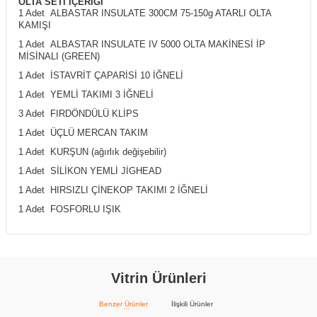
OLTA SETİ İÇERİĞİ
1 Adet ALBASTAR INSULATE 300CM 75-150g ATARLI OLTA
KAMIŞI
1 Adet ALBASTAR INSULATE IV 5000 OLTA MAKİNESİ İP
MİSİNALI (GREEN)
1 Adet İSTAVRİT ÇAPARİSİ 10 İĞNELİ
1 Adet YEMLİ TAKIMI 3 İĞNELİ
3 Adet FIRDÖNDÜLÜ KLİPS
1 Adet ÜÇLÜ MERCAN TAKIM
1 Adet KURŞUN (ağırlık değişebilir)
1 Adet SİLİKON YEMLİ JİGHEAD
1 Adet HIRSIZLI ÇİNEKOP TAKIMI 2 İĞNELİ
1 Adet FOSFORLU IŞIK
Vitrin Ürünleri
Benzer Ürünler
İlişkili Ürünler