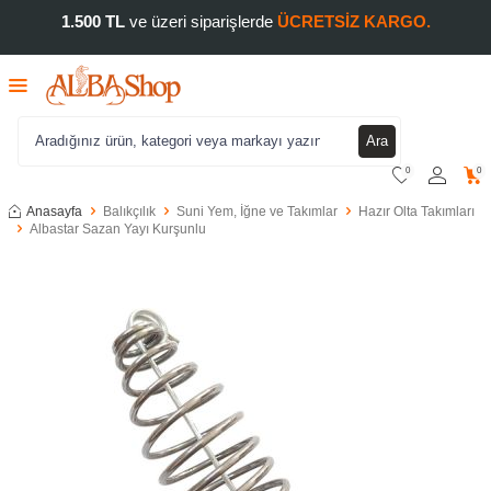
1.500 TL
ve üzeri siparişlerde
ÜCRETSİZ KARGO.
Ara
0
0
Anasayfa
Balıkçılık
Suni Yem, İğne ve Takımlar
Hazır Olta Takımları
Albastar Sazan Yayı Kurşunlu