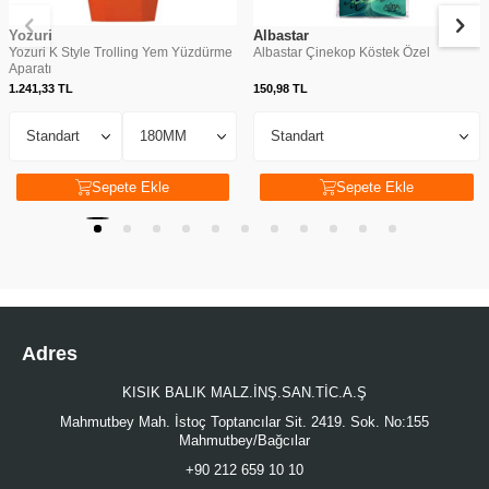
Yozuri
Albastar
Yozuri K Style Trolling Yem Yüzdürme
Albastar Çinekop Köstek Özel
Aparatı
1.241,33
TL
150,98
TL
Sepete Ekle
Sepete Ekle
Adres
KISIK BALIK MALZ.İNŞ.SAN.TİC.A.Ş
Mahmutbey Mah. İstoç Toptancılar Sit. 2419. Sok. No:155
Mahmutbey/Bağcılar
+90 212 659 10 10