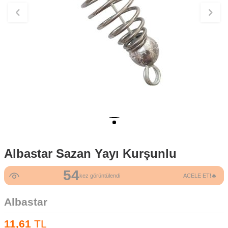
Albastar Sazan Yayı Kurşunlu
54
kez görüntülendi
ACELE ET!🔥
Albastar
11,61
TL