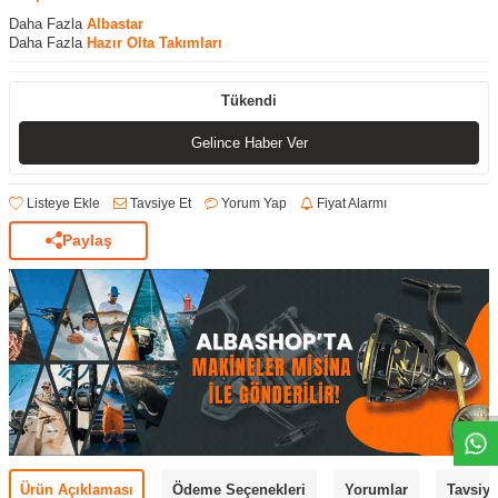
Daha Fazla
Albastar
Daha Fazla
Hazır Olta Takımları
Tükendi
Gelince Haber Ver
Listeye Ekle
Tavsiye Et
Yorum Yap
Fiyat Alarmı
Paylaş
Ürün Açıklaması
Ödeme Seçenekleri
Yorumlar
Tavsiye