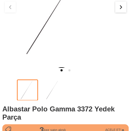
Albastar Polo Gamma 3372 Yedek
Parça
3
4
kez satın alındı
ACELE ET!🔥
kez sepete eklendi