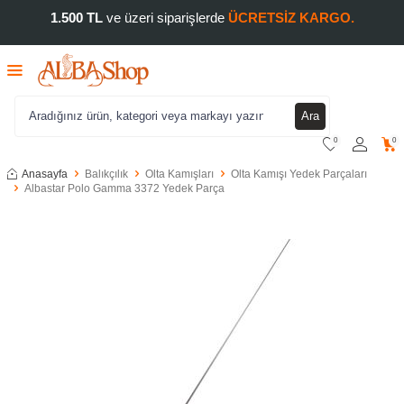
1.500 TL
ve üzeri siparişlerde
ÜCRETSİZ KARGO.
Ara
0
0
Anasayfa
Balıkçılık
Olta Kamışları
Olta Kamışı Yedek Parçaları
Albastar Polo Gamma 3372 Yedek Parça