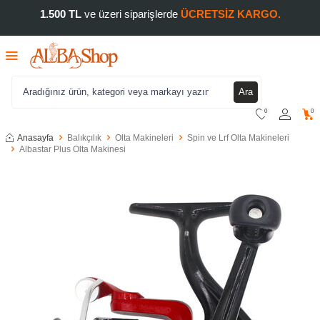
1.500 TL
ve üzeri siparişlerde
ÜCRETSİZ KARGO.
Ara
0
0
Anasayfa
Balıkçılık
Olta Makineleri
Spin ve Lrf Olta Makineleri
Albastar Plus Olta Makinesi