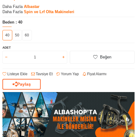
Daha Fazla
Albastar
Daha Fazla
Spin ve Lrf Olta Makineleri
Beden :
40
40
50
60
ADET
Beğen
Listeye Ekle
Tavsiye Et
Yorum Yap
Fiyat Alarmı
Paylaş