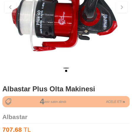
Albastar Plus Olta Makinesi
4
10
kez satın alındı
ACELE ET!🔥
kez sepete eklendi
Albastar
707,68
TL