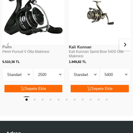
Penn
Kali Kunnan
Penn Pursuit V Olta Makinesi
Kali Kunnan Spinit Bow 5400 Olta
Makinesi
5.510,36
TL
1.949,82
TL
Sepete Ekle
Sepete Ekle