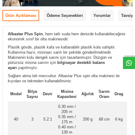
Ürün Açıklaması
Ödeme Seçenekleri
Yorumlar
Tavsiye
Albastar Plus Spin
, hem tatlı suda hem denizde kullanabileceğiniz
ekonomik sınıf bir olta makinesidir.
Plastik gövde, plastik kafa ve katlanabilir plastik kola sahiptir.
Kullanıma hazır, misinası sarılı bir şekilde gönderilmektedir.
Makinenin kolu dengeli sarım için tasarlanmıştır.
Düzgün ve
pürüzsüz misina sarımı için
bilgisayar destekli balans
ayarı
yapılmıştır.
Sağlam atma teli mevcuttur. Albastar Plus spin olta makinesi ile
kıyıdan ve tekneden kullanabilirsiniz.
Bilya
Misina
Sarım
Kal
Model
Devir
Ağırlık
Drag
Sayısı
Kapasitesi
Oranı
Ti
0.30 mm /
205 m
0.35 mm /
40
3
5.2:1
200 g
68 cm
6 kg
Ön
175 m
0.40 mm /
130 m