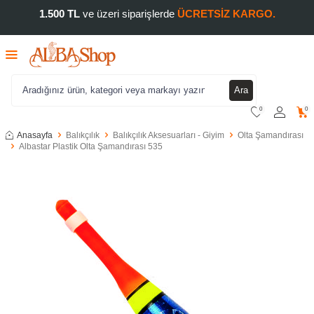
1.500 TL
ve üzeri siparişlerde
ÜCRETSİZ KARGO.
Ara
0
0
Anasayfa
Balıkçılık
Balıkçılık Aksesuarları - Giyim
Olta Şamandırası
Albastar Plastik Olta Şamandırası 535