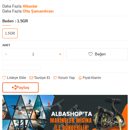
Daha Fazla
Albastar
Daha Fazla
Olta Şamandırası
Beden :
1.5GR
1.5GR
ADET
Beğen
Listeye Ekle
Tavsiye Et
Yorum Yap
Fiyat Alarmı
Paylaş