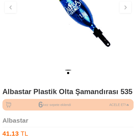
Albastar Plastik Olta Şamandırası 535
6
19
kez sepete eklendi
ACELE ET!🔥
kez görüntülendi
Albastar
41,13
TL