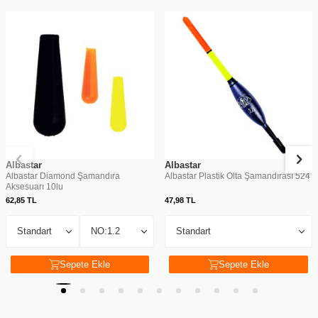
Albastar
Albastar
Albastar Diamond Şamandıra
Albastar Plastik Olta Şamandırası 524
Aksesuarı 10lu
62,85
TL
47,98
TL
Sepete Ekle
Sepete Ekle