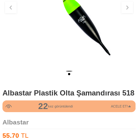
Albastar Plastik Olta Şamandırası 518
22
kez görüntülendi
ACELE ET!🔥
Albastar
55,70
TL