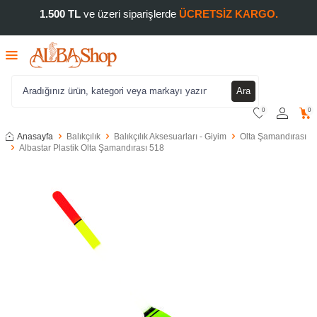
1.500 TL
ve üzeri siparişlerde
ÜCRETSİZ KARGO.
Ara
0
0
Anasayfa
Balıkçılık
Balıkçılık Aksesuarları - Giyim
Olta Şamandırası
Albastar Plastik Olta Şamandırası 518