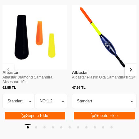
Albastar
Albastar
Albastar Diamond Şamandıra
Albastar Plastik Olta Şamandırası 524
Aksesuarı 10lu
62,85
TL
47,98
TL
Sepete Ekle
Sepete Ekle