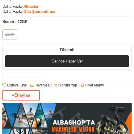
Daha Fazla
Albastar
Daha Fazla
Olta Şamandırası
Beden :
12GR
12GR
Tükendi
Gelince Haber Ver
Listeye Ekle
Tavsiye Et
Yorum Yap
Fiyat Alarmı
Paylaş