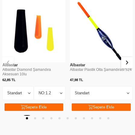
Albastar
Albastar
Albastar Diamond Şamandıra
Albastar Plastik Olta Şamandırası 524
Aksesuarı 10lu
62,85
TL
47,98
TL
Sepete Ekle
Sepete Ekle