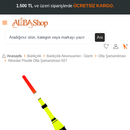
1.500 TL
ve üzeri siparişlerde
ÜCRETSİZ KARGO.
Ara
0
0
Anasayfa
Balıkçılık
Balıkçılık Aksesuarları - Giyim
Olta Şamandırası
Albastar Plastik Olta Şamandırası 507