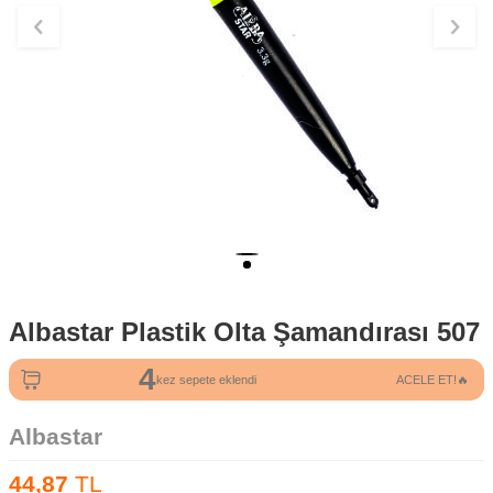
Albastar Plastik Olta Şamandırası 507
4
2
kez sepete eklendi
ACELE ET!🔥
kez satın alındı
Albastar
44,87
TL