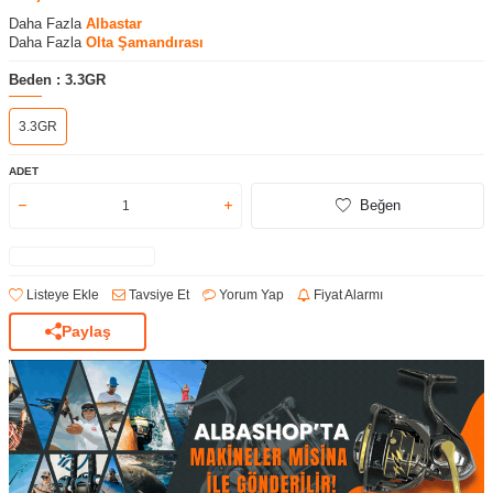
Daha Fazla
Albastar
Daha Fazla
Olta Şamandırası
Beden :
3.3GR
3.3GR
ADET
Beğen
Listeye Ekle
Tavsiye Et
Yorum Yap
Fiyat Alarmı
Paylaş