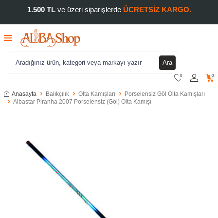
1.500 TL
ve üzeri siparişlerde
ÜCRETSİZ KARGO.
Ara
0
0
Anasayfa
Balıkçılık
Olta Kamışları
Porselensiz Göl Olta Kamışları
Albastar Piranha 2007 Porselensiz (Göl) Olta Kamışı