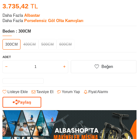
3.735,42
TL
Daha Fazla
Albastar
Daha Fazla
Porselensiz Göl Olta Kamışları
Beden :
300CM
300CM
400CM
500CM
600CM
ADET
Beğen
Listeye Ekle
Tavsiye Et
Yorum Yap
Fiyat Alarmı
Paylaş