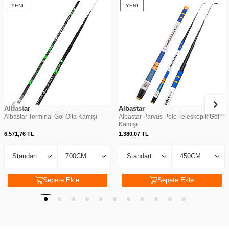
YENI
YENI
Albastar
Albastar
Albastar Terminal Göl Olta Kamışı
Albastar Parvus Pole Teleskopik Göl
Kamışı
6.571,76
TL
1.380,07
TL
Sepete Ekle
Sepete Ekle