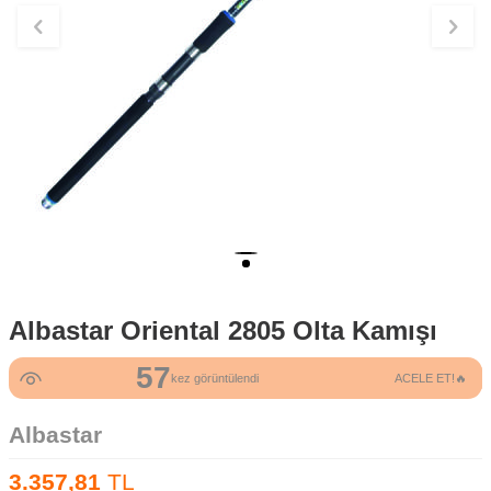
Albastar Oriental 2805 Olta Kamışı
57
kez görüntülendi
ACELE ET!🔥
Albastar
3.357,81
TL