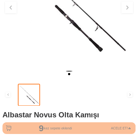
Albastar Novus Olta Kamışı
9
118
kez sepete eklendi
ACELE ET!🔥
kez görüntülendi