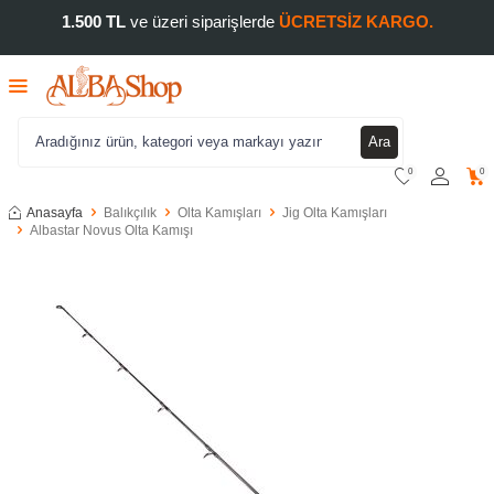
1.500 TL
ve üzeri siparişlerde
ÜCRETSİZ KARGO.
Ara
0
0
Anasayfa
Balıkçılık
Olta Kamışları
Jig Olta Kamışları
Albastar Novus Olta Kamışı