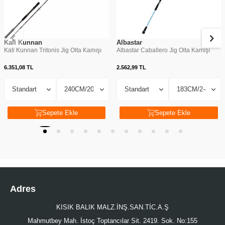
Kali Kunnan
Albastar
Kali Kunnan Tritonis Jig Olta Kamışı
Albastar Caballero Jig Olta Kamışı
6.351,08
TL
2.562,99
TL
Sepete Ekle
Sepete Ekle
Adres
KISIK BALIK MALZ.İNŞ.SAN.TİC.A.Ş
Mahmutbey Mah. İstoç Toptancılar Sit. 2419. Sok. No:155