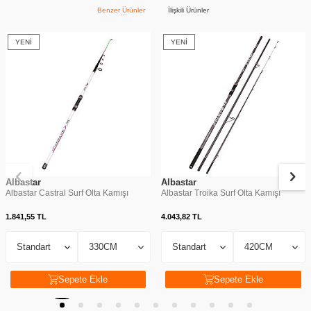
Benzer Ürünler
İlişkili Ürünler
YENI
YENI
Albastar
Albastar
Albastar Castral Surf Olta Kamışı
Albastar Troika Surf Olta Kamışı
1.841,55
TL
4.043,82
TL
Sepete Ekle
Sepete Ekle