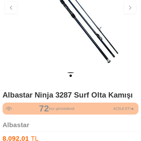
Albastar Ninja 3287 Surf Olta Kamışı
72
kez görüntülendi
ACELE ET!🔥
Albastar
8.092,01
TL