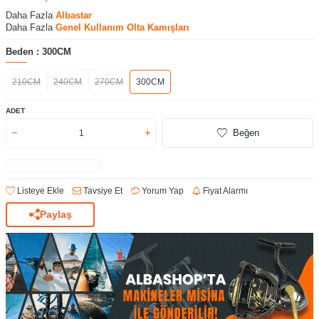
Daha Fazla
Albastar
Daha Fazla
Genel Kullanım Olta Kamışları
Beden :
300CM
210CM
240CM
270CM
300CM
ADET
Beğen
Listeye Ekle
Tavsiye Et
Yorum Yap
Fiyat Alarmı
Paylaş