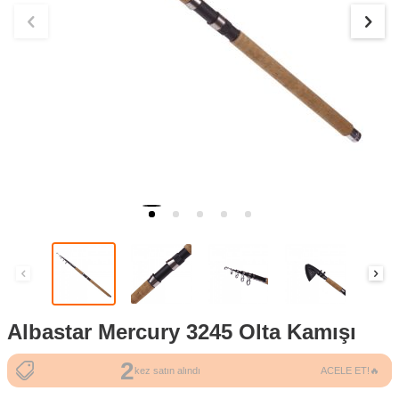
Albastar Mercury 3245 Olta Kamışı
2
5
kez satın alındı
ACELE ET!🔥
kez sepete eklendi