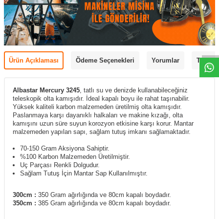
Ürün Açıklaması
Ödeme Seçenekleri
Yorumlar
Tavsiye
Albastar Mercury 3245
, tatlı su ve denizde kullanabileceğiniz
teleskopik olta kamışıdır.
İdeal kapalı boyu ile rahat taşınabilir.
Yüksek kaliteli karbon malzemeden üretilmiş olta kamışıdır.
Paslanmaya karşı dayanıklı halkaları ve makine kızağı, olta
kamışını uzun süre suyun korozyon etkisine karşı korur. Mantar
malzemeden yapılan sapı, sağlam tutuş imkanı sağlamaktadır.
70-150 Gram Aksiyona Sahiptir.
%100 Karbon Malzemeden Üretilmiştir.
Uç Parçası Renkli Dolgudur.
Sağlam Tutuş İçin Mantar Sap Kullanılmıştır.
300cm :
350 Gram ağırlığında ve 80cm kapalı boydadır.
350cm :
385 Gram ağırlığında ve 80
cm kapalı boydadır.