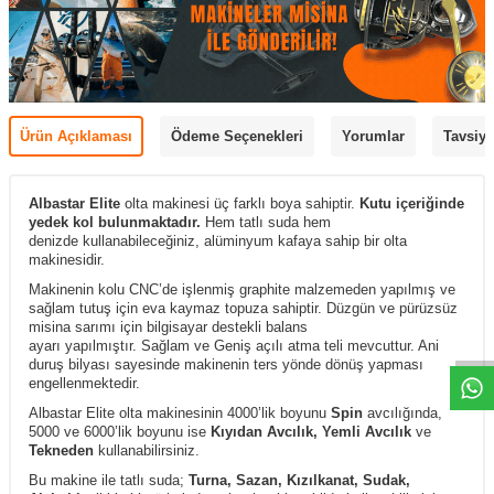
Ürün Açıklaması
Ödeme Seçenekleri
Yorumlar
Tavsiye
Albastar Elite
olta makinesi üç farklı boya sahiptir.
Kutu içeriğinde
yedek kol bulunmaktadır.
Hem tatlı suda hem
denizde kullanabileceğiniz, alüminyum kafaya sahip bir olta
makinesidir.
Makinenin kolu CNC’de işlenmiş graphite malzemeden yapılmış ve
sağlam tutuş için eva kaymaz topuza sahiptir. Düzgün ve pürüzsüz
misina sarımı için bilgisayar destekli balans
ayarı yapılmıştır. Sağlam ve Geniş açılı atma teli mevcuttur. Ani
duruş bilyası sayesinde makinenin ters yönde dönüş yapması
engellenmektedir.
Albastar Elite olta makinesinin
4000’lik boyunu
Spin
avcılığında,
5000 ve 6000’lik boyunu ise
Kıyıdan Avcılık, Yemli Avcılık
ve
Tekneden
kullanabilirsiniz.
Bu makine ile tatlı suda;
Turna, Sazan, Kızılkanat, Sudak,