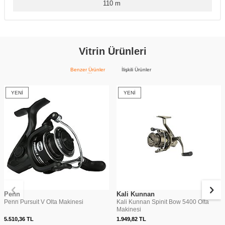
110 m
Vitrin Ürünleri
Benzer Ürünler
İlişkili Ürünler
YENI
YENI
Penn
Kali Kunnan
Penn Pursuit V Olta Makinesi
Kali Kunnan Spinit Bow 5400 Olta
Makinesi
5.510,36
TL
1.949,82
TL