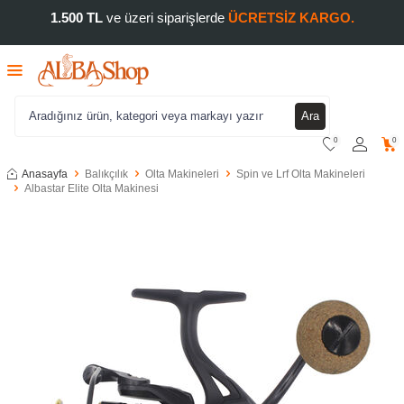
1.500 TL
ve üzeri siparişlerde
ÜCRETSİZ KARGO.
Ara
0
0
Anasayfa
Balıkçılık
Olta Makineleri
Spin ve Lrf Olta Makineleri
Albastar Elite Olta Makinesi