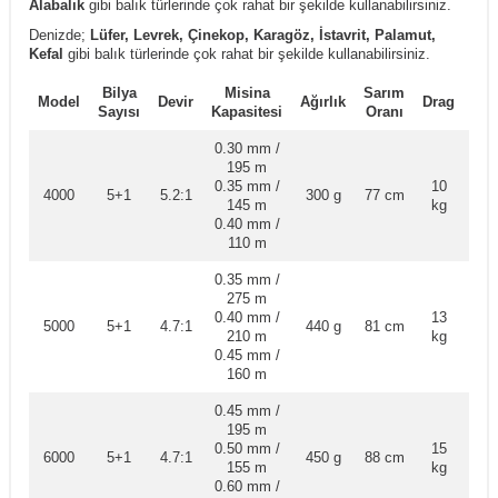
Alabalık
gibi balık türlerinde çok rahat bir şekilde kullanabilirsiniz.
Denizde;
Lüfer, Levrek, Çinekop, Karagöz, İstavrit, Palamut,
Kefal
gibi balık türlerinde çok rahat bir şekilde kullanabilirsiniz.
Bilya
Misina
Sarım
Kal
Model
Devir
Ağırlık
Drag
Sayısı
Kapasitesi
Oranı
Ti
0.30 mm /
195 m
0.35 mm /
10
4000
5+1
5.2:1
300 g
77 cm
Ön
145 m
kg
0.40 mm /
110 m
0.35 mm /
275 m
0.40 mm /
13
5000
5+1
4.7:1
440 g
81 cm
Ön
210 m
kg
0.45 mm /
160 m
0.45 mm /
195 m
0.50 mm /
15
6000
5+1
4.7:1
450 g
88 cm
Ön
155 m
kg
0.60 mm /