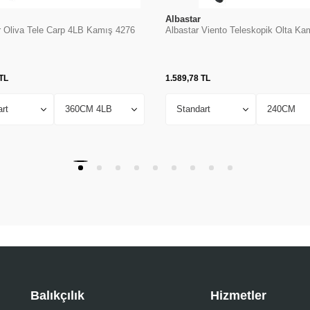
Albastar
r Oliva Tele Carp 4LB Kamış 4276
Albastar Viento Teleskopik Olta Ka
TL
1.589,78
TL
Balıkçılık
Hizmetler