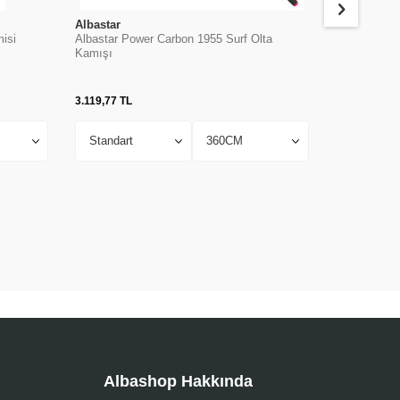
Albastar
Albastar
misi
Albastar Power Carbon 1955 Surf Olta
Albastar Ca
Kamışı
3.119,77
TL
3.200,93
TL
Albashop Hakkında