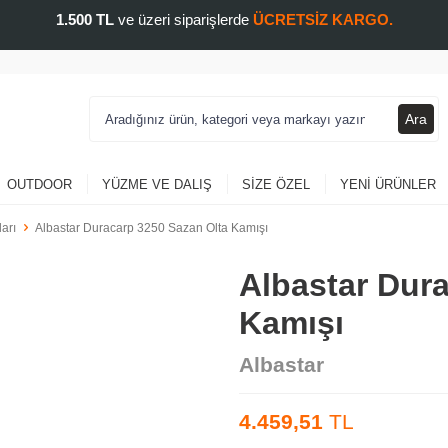
1.500 TL
ve üzeri siparişlerde
ÜCRETSİZ KARGO.
Ara
OUTDOOR
YÜZME VE DALIŞ
SIZE ÖZEL
YENI ÜRÜNLER
arı
Albastar Duracarp 3250 Sazan Olta Kamışı
Albastar Dur
Kamışı
Albastar
4.459,51
TL