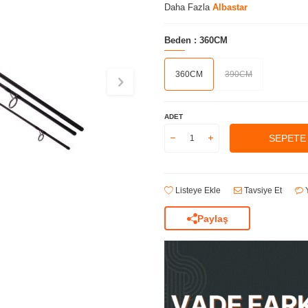
Daha Fazla
Albastar
Beden :
360CM
360CM
390CM
ADET
SEPETE
Listeye Ekle
Tavsiye Et
Y
Paylaş