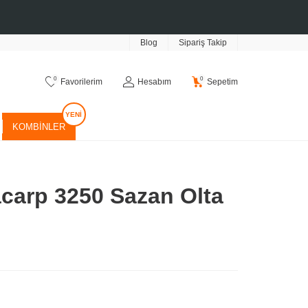
Blog
Sipariş Takip
0
0
Favorilerim
Hesabım
Sepetim
KOMBINLER
acarp 3250 Sazan Olta