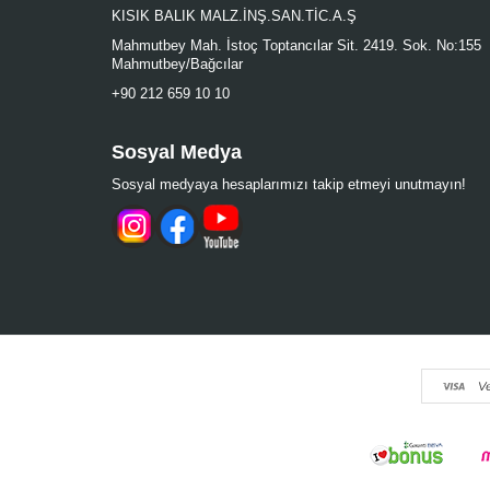
KISIK BALIK MALZ.İNŞ.SAN.TİC.A.Ş
Mahmutbey Mah. İstoç Toptancılar Sit. 2419. Sok. No:155
Mahmutbey/Bağcılar
+90 212 659 10 10
Sosyal Medya
Sosyal medyaya hesaplarımızı takip etmeyi unutmayın!