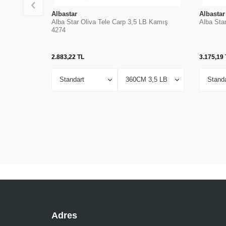
Albastar
Albastar
Alba Star Oliva Tele Carp 3,5 LB Kamış
Alba Sta
4274
2.883,22
TL
3.175,19
Adres