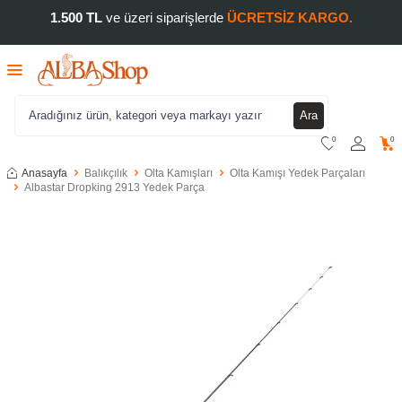
1.500 TL
ve üzeri siparişlerde
ÜCRETSİZ KARGO.
Ara
0
0
Anasayfa
Balıkçılık
Olta Kamışları
Olta Kamışı Yedek Parçaları
Albastar Dropking 2913 Yedek Parça