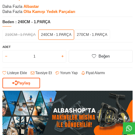
Daha Fazla
Albastar
Daha Fazla
Olta Kamışı Yedek Parçaları
Beden :
240CM - 1.PARÇA
210CM - 1.PARÇA
240CM - 1.PARÇA
270CM - 1.PARÇA
ADET
Beğen
Listeye Ekle
Tavsiye Et
Yorum Yap
Fiyat Alarmı
Paylaş