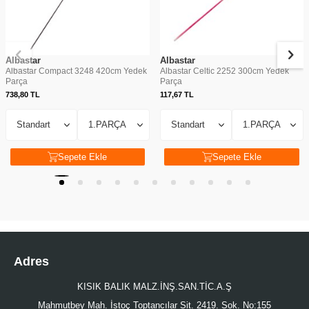
Albastar
Albastar
Albastar Compact 3248 420cm Yedek
Albastar Celtic 2252 300cm Yedek
Parça
Parça
738,80
TL
117,67
TL
Sepete Ekle
Sepete Ekle
Adres
KISIK BALIK MALZ.İNŞ.SAN.TİC.A.Ş
Mahmutbey Mah. İstoç Toptancılar Sit. 2419. Sok. No:155