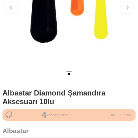
Albastar Diamond Şamandıra
Aksesuarı 10lu
4
47
kez satın alındı
ACELE ET!🔥
kez görüntülendi
Albastar