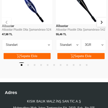
Albastar
Albastar
Albastar Plastik Olta Şamandırası 524
Albastar Plastik Olta Şamandırası 542
47,98
TL
55,46
TL
Sepete Ekle
Sepete Ekle
Adres
KISIK BALIK MALZ.İNŞ.SAN.TİC.A.Ş
Mahmutbey Mah. İstoç Toptancılar Sit. 2419. Sok. No:155