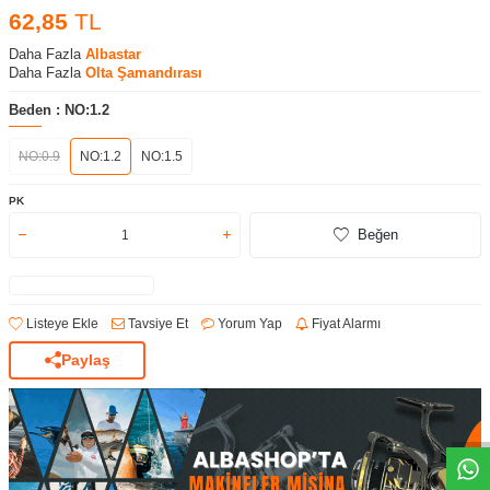
62,85
TL
Daha Fazla
Albastar
Daha Fazla
Olta Şamandırası
Beden :
NO:1.2
NO:0.9
NO:1.2
NO:1.5
PK
Beğen
Listeye Ekle
Tavsiye Et
Yorum Yap
Fiyat Alarmı
Paylaş