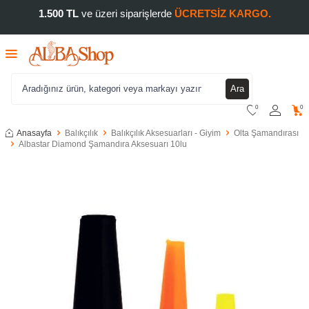
1.500 TL
ve üzeri siparişlerde
ÜCRETSİZ KARGO.
Ara
0
0
Anasayfa
Balıkçılık
Balıkçılık Aksesuarları - Giyim
Olta Şamandırası
Albastar Diamond Şamandıra Aksesuarı 10lu