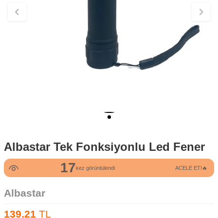
Albastar Tek Fonksiyonlu Led Fener
17
kez görüntülendi
ACELE ET!🔥
Albastar
139,21
TL