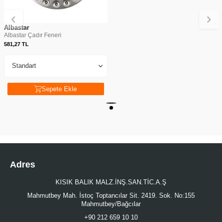
Albastar
Albastar Çadır Feneri
581,27
TL
Sepete Ekle
Adres
KISIK BALIK MALZ.İNŞ.SAN.TİC.A.Ş
Mahmutbey Mah. İstoç Toptancılar Sit. 2419. Sok. No:155
Mahmutbey/Bağcılar
+90 212 659 10 10