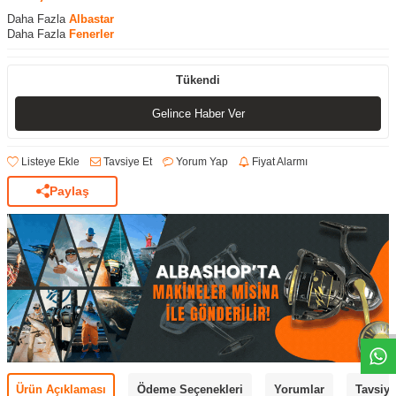
Daha Fazla
Albastar
Daha Fazla
Fenerler
Tükendi
Gelince Haber Ver
Listeye Ekle
Tavsiye Et
Yorum Yap
Fiyat Alarmı
Paylaş
Ürün Açıklaması
Ödeme Seçenekleri
Yorumlar
Tavsiye