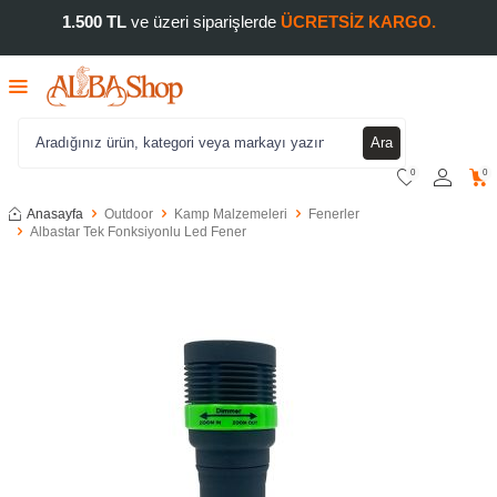
1.500 TL
ve üzeri siparişlerde
ÜCRETSİZ KARGO.
Ara
0
0
Anasayfa
Outdoor
Kamp Malzemeleri
Fenerler
Albastar Tek Fonksiyonlu Led Fener