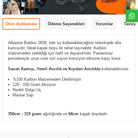
Ürün Açıklaması
Ödeme Seçenekleri
Yorumlar
Tavsiye
Albastar Barbus 2838, tatlı su kullanabileceğiniz teleskopik olta
kamışıdır.
İdeal kapalı boyu ile rahat taşınabilir.
Karbon
malzemeden üretildiği için hafif ve dayanıklıdır.
Paslanmaz
porseleniyle uzun süre sizi suyun korozyon etkisine karşı korur.
Sazan Kamışı
, Yemli Avcılık ve Kıyıdan Avcılıkta
kullanabilirsiniz.
%100 Karbon Malzemeden Üretilmiştir.
120 - 150 Gram Aksiyon
Renkli Dolgu Uç
Mantar Sap
350cm :
319 gram
ağırlığında ve
68
cm
kapalı boydadır.