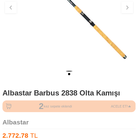
Albastar Barbus 2838 Olta Kamışı
2
kez sepete eklendi
ACELE ET!🔥
Albastar
2.772,78
TL