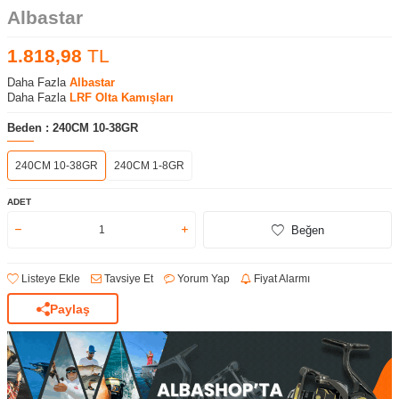
Albastar
1.818,98
TL
Daha Fazla
Albastar
Daha Fazla
LRF Olta Kamışları
Beden :
240CM 10-38GR
240CM 10-38GR
240CM 1-8GR
ADET
Beğen
Listeye Ekle
Tavsiye Et
Yorum Yap
Fiyat Alarmı
Paylaş