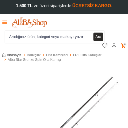
1.500 TL
ve üzeri siparişlerde
ÜCRETSİZ KARGO.
Ara
0
0
Anasayfa
Balıkçılık
Olta Kamışları
LRF Olta Kamışları
Alba Star Grenze Spin Olta Kamışı