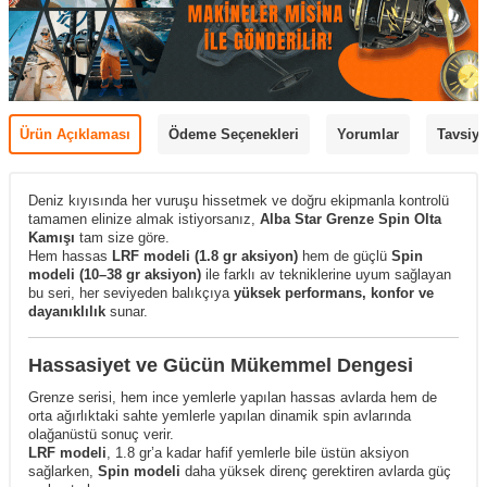
Ürün Açıklaması
Ödeme Seçenekleri
Yorumlar
Tavsiye
Deniz kıyısında her vuruşu hissetmek ve doğru ekipmanla kontrolü
tamamen elinize almak istiyorsanız,
Alba Star Grenze Spin Olta
Kamışı
tam size göre.
Hem hassas
LRF modeli (1.8 gr aksiyon)
hem de güçlü
Spin
modeli (10–38 gr aksiyon)
ile farklı av tekniklerine uyum sağlayan
bu seri, her seviyeden balıkçıya
yüksek performans, konfor ve
dayanıklılık
sunar.
Hassasiyet ve Gücün Mükemmel Dengesi
Grenze serisi, hem ince yemlerle yapılan hassas avlarda hem de
orta ağırlıktaki sahte yemlerle yapılan dinamik spin avlarında
olağanüstü sonuç verir.
LRF modeli
, 1.8 gr’a kadar hafif yemlerle bile üstün aksiyon
sağlarken,
Spin modeli
daha yüksek direnç gerektiren avlarda güç