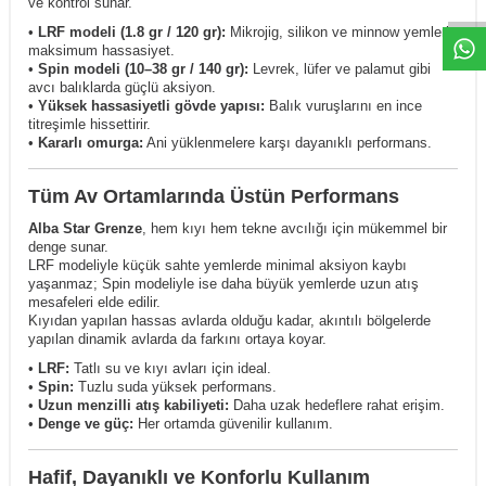
ve kontrol sunar.
•
LRF modeli (1.8 gr / 120 gr):
Mikrojig, silikon ve minnow yemlerle
maksimum hassasiyet.
•
Spin modeli (10–38 gr / 140 gr):
Levrek, lüfer ve palamut gibi
avcı balıklarda güçlü aksiyon.
•
Yüksek hassasiyetli gövde yapısı:
Balık vuruşlarını en ince
titreşimle hissettirir.
•
Kararlı omurga:
Ani yüklenmelere karşı dayanıklı performans.
Tüm Av Ortamlarında Üstün Performans
Alba Star Grenze
, hem kıyı hem tekne avcılığı için mükemmel bir
denge sunar.
LRF modeliyle küçük sahte yemlerde minimal aksiyon kaybı
yaşanmaz; Spin modeliyle ise daha büyük yemlerde uzun atış
mesafeleri elde edilir.
Kıyıdan yapılan hassas avlarda olduğu kadar, akıntılı bölgelerde
yapılan dinamik avlarda da farkını ortaya koyar.
•
LRF:
Tatlı su ve kıyı avları için ideal.
•
Spin:
Tuzlu suda yüksek performans.
•
Uzun menzilli atış kabiliyeti:
Daha uzak hedeflere rahat erişim.
•
Denge ve güç:
Her ortamda güvenilir kullanım.
Hafif, Dayanıklı ve Konforlu Kullanım