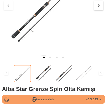
Alba Star Grenze Spin Olta Kamışı
5
436
kez satın alındı
ACELE ET!🔥
kez görüntülendi