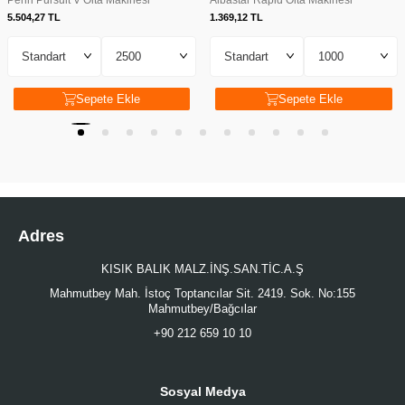
Penn Pursuit V Olta Makinesi
Albastar Rapid Olta Makinesi
5.504,27
TL
1.369,12
TL
Sepete Ekle
Sepete Ekle
Adres
KISIK BALIK MALZ.İNŞ.SAN.TİC.A.Ş
Mahmutbey Mah. İstoç Toptancılar Sit. 2419. Sok. No:155
Mahmutbey/Bağcılar
+90 212 659 10 10
Sosyal Medya