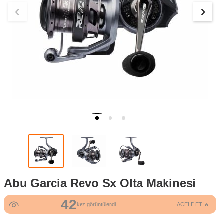
Abu Garcia Revo Sx Olta Makinesi
42
kez görüntülendi
ACELE ET!🔥