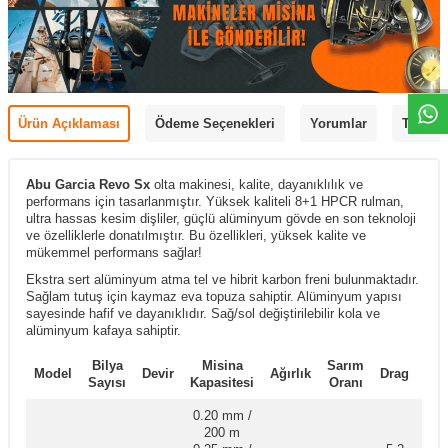
Ürün Açıklaması
Ödeme Seçenekleri
Yorumlar
Tavsiye
Abu Garcia Revo Sx
olta makinesi, kalite, dayanıklılık ve
performans için tasarlanmıştır. Yüksek kaliteli 8+1 HPCR rulman,
ultra hassas kesim dişliler, güçlü alüminyum gövde en son teknoloji
ve özelliklerle donatılmıştır. Bu özellikleri, yüksek kalite ve
mükemmel performans sağlar!
Ekstra sert alüminyum atma tel ve hibrit karbon freni bulunmaktadır.
Sağlam tutuş için kaymaz eva topuza sahiptir. Alüminyum yapısı
sayesinde hafif ve dayanıklıdır. Sağ/sol değiştirilebilir kola ve
alüminyum kafaya sahiptir.
Bilya
Misina
Sarım
Kal
Model
Devir
Ağırlık
Drag
Sayısı
Kapasitesi
Oranı
Ti
0.20 mm /
200 m