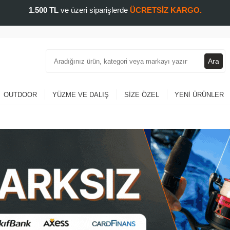
1.500 TL
ve üzeri siparişlerde
ÜCRETSİZ KARGO.
Ara
OUTDOOR
YÜZME VE DALIŞ
SIZE ÖZEL
YENI ÜRÜNLER