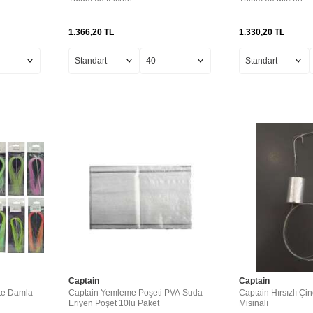
1.366,20
TL
1.330,20
TL
Captain
Captain
tte Damla
Captain Yemleme Poşeti PVA Suda
Captain Hırsızlı Çi
Eriyen Poşet 10lu Paket
Misinalı