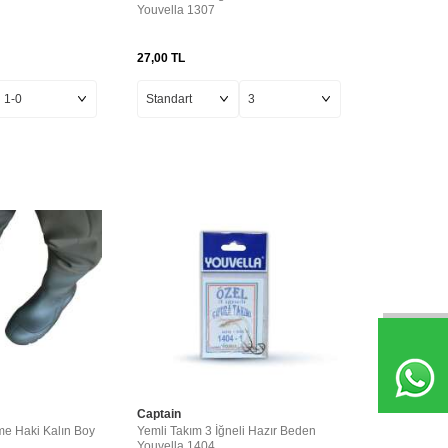
Youvella 1307
27,00
TL
Captain
e Haki Kalın Boy
Yemli Takım 3 İğneli Hazır Beden
Youvella 1404