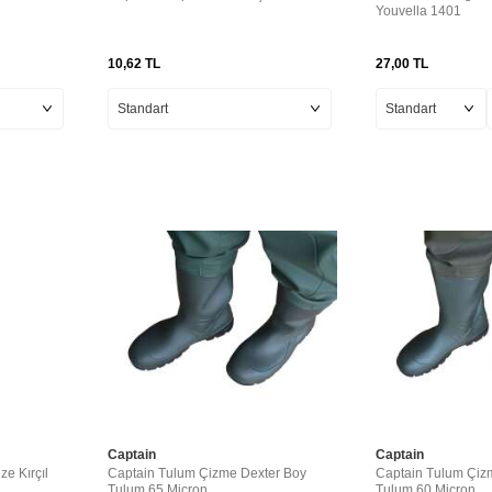
Youvella 1401
10,62
TL
27,00
TL
Captain
Captain
e Kırçıl
Captain Tulum Çizme Dexter Boy
Captain Tulum Çizm
Tulum 65 Micron
Tulum 60 Micron