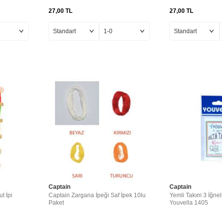
27,00
TL
27,00
TL
Captain
Captain
t İpi
Captain Zargana İpeği Saf İpek 10lu
Yemli Takım 3 İğnel
Paket
Youvella 1405