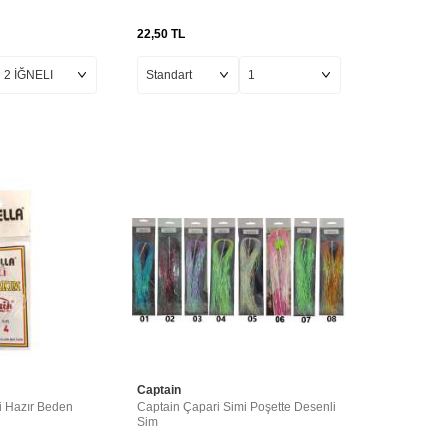
22,50
TL
Captain
i Hazır Beden
Captain Çapari Simi Poşette Desenli
Sim