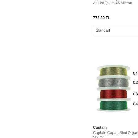
Alt Üst Takım 45 Micron
772,20
TL
Captain
Captain Çapari Simi Organz
500mt