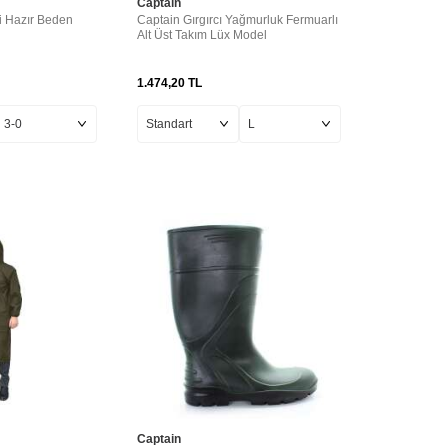
Captain
i Hazır Beden
Captain Gırgırcı Yağmurluk Fermuarlı
Alt Üst Takım Lüx Model
1.474,20
TL
Captain