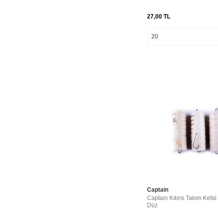
27,00
TL
Captain
Captain Kıbrıs Takım Kefa
Düz