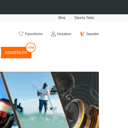
Blog
Sipariş Takip
0
0
Favorilerim
Hesabım
Sepetim
KOMBINLER