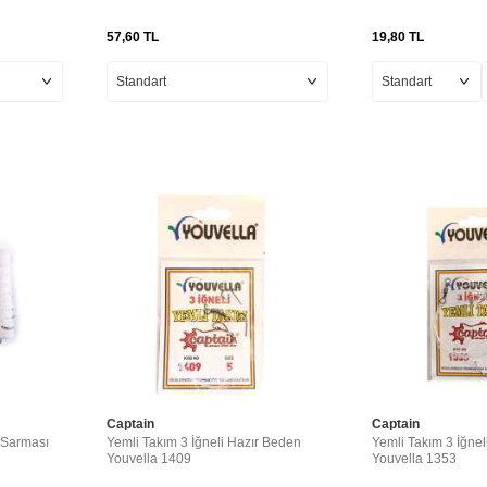
57,60
TL
19,80
TL
Captain
Captain
l Sarması
Yemli Takım 3 İğneli Hazır Beden
Yemli Takım 3 İğnel
Youvella 1409
Youvella 1353