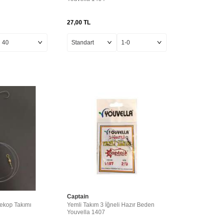
27,00
TL
Captain
nekop Takımı
Yemli Takım 3 İğneli Hazır Beden
Youvella 1407