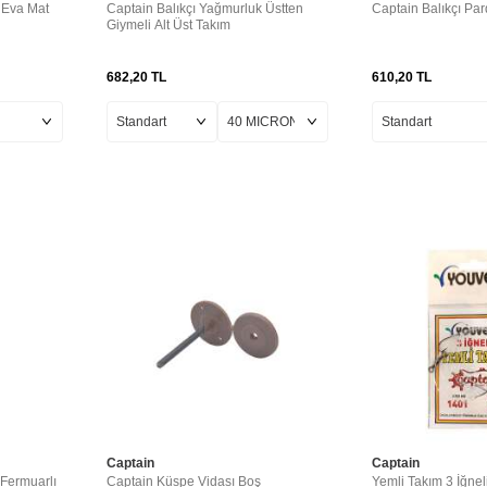
 Eva Mat
Captain Balıkçı Yağmurluk Üstten
Captain Balıkçı Pa
Giymeli Alt Üst Takım
682,20
TL
610,20
TL
Captain
Captain
 Fermuarlı
Captain Küspe Vidası Boş
Yemli Takım 3 İğnel