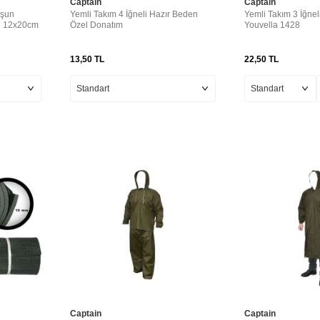
Captain
Captain
rşun
Yemli Takım 4 İğneli Hazır Beden
Yemli Takım 3 İğnel
u 12x20cm
Özel Donatım
Youvella 1428
13,50
TL
22,50
TL
Captain
Captain