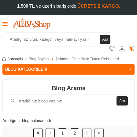
1.500 TL
ve üzeri siparişlerde
ÜCRETSİZ KARGO.
Ara
0
0
Anasayfa
Blog Sayfası
Şehirlere Göre Balık Tutma Rehberleri
BLOG KATEGORILERI
Blog Arama
Ara
Aradığınız blog bulunamadı
1
2