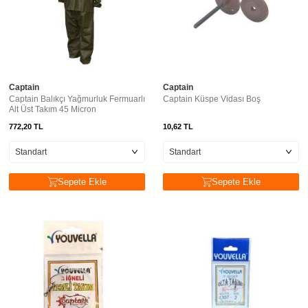
Captain
Captain
Captain Balıkçı Yağmurluk Fermuarlı
Captain Küspe Vidası Boş
Alt Üst Takım 45 Micron
772,20
TL
10,62
TL
Sepete Ekle
Sepete Ekle