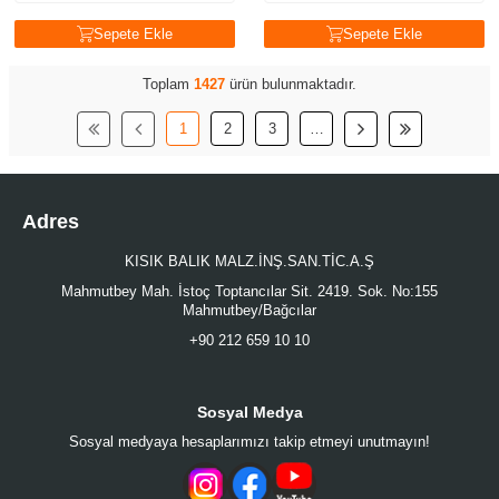
Sepete Ekle
Sepete Ekle
Toplam
1427
ürün bulunmaktadır.
1
2
3
…
Adres
KISIK BALIK MALZ.İNŞ.SAN.TİC.A.Ş
Mahmutbey Mah. İstoç Toptancılar Sit. 2419. Sok. No:155
Mahmutbey/Bağcılar
+90 212 659 10 10
Sosyal Medya
Sosyal medyaya hesaplarımızı takip etmeyi unutmayın!