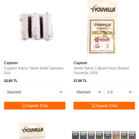
Captain
Captain
Captain Kıbrıs Takım Kefal Sarması
Yemli Takım 3 İğneli Hazır Beden
Düz
Youvella 1409
22,50
TL
27,00
TL
Sepete Ekle
Sepete Ekle