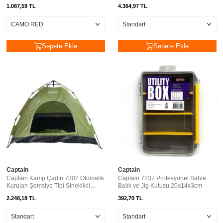
1.087,59
TL
4.364,97
TL
Sepete Ekle
Sepete Ekle
Captain
Captain
Captain Kamp Çadırı 7302 Otomatik
Captain 7237 Profesyonel Sahte
Kurulan Şemsiye Tipi Sineklikli
Balık ve Jig Kutusu 20x14x3cm
200x150x125cm
2.248,18
TL
392,70
TL