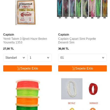
Captain
Captain
Yemli Takım 3 İğneli Hazır Beden
Captain Çapari Simi Poşette
Youvella 1353
Desenli Sim
27,00
TL
36,00
TL
Sepete Ekle
Sepete Ekle