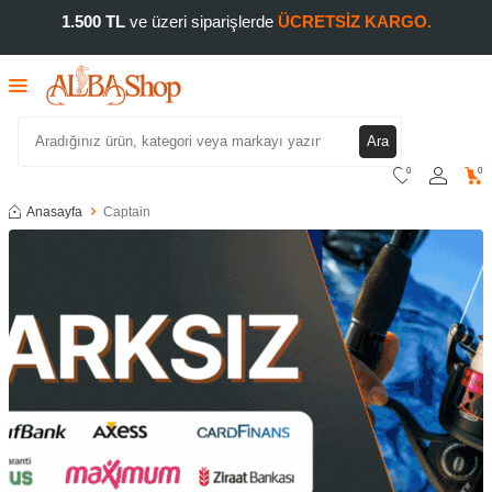
1.500 TL
ve üzeri siparişlerde
ÜCRETSİZ KARGO.
Ara
0
0
Anasayfa
Captain