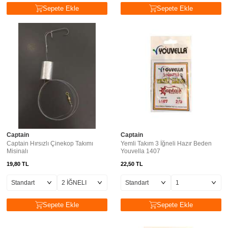
Sepete Ekle
Sepete Ekle
Captain
Captain
Captain Hırsızlı Çinekop Takımı
Yemli Takım 3 İğneli Hazır Beden
Misinalı
Youvella 1407
19,80
TL
22,50
TL
Sepete Ekle
Sepete Ekle