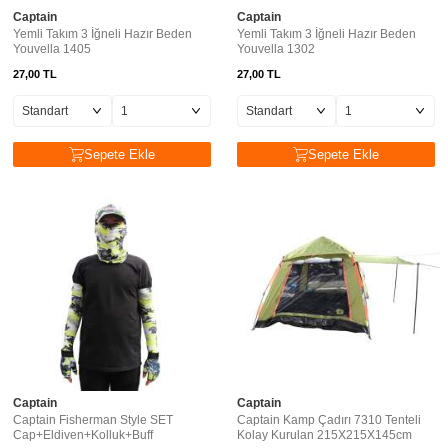
Captain
Captain
Yemli Takım 3 İğneli Hazır Beden
Yemli Takım 3 İğneli Hazır Beden
Youvella 1405
Youvella 1302
27,00
TL
27,00
TL
Sepete Ekle
Sepete Ekle
Captain
Captain
Captain Fisherman Style SET
Captain Kamp Çadırı 7310 Tenteli
Cap+Eldiven+Kolluk+Buff
Kolay Kurulan 215X215X145cm