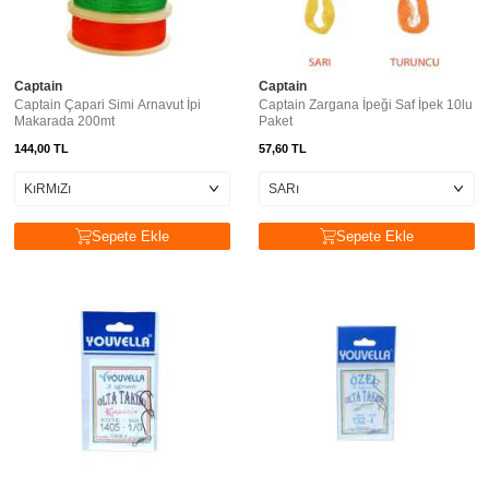
Captain
Captain
Captain Çapari Simi Arnavut İpi
Captain Zargana İpeği Saf İpek 10lu
Makarada 200mt
Paket
144,00
TL
57,60
TL
Sepete Ekle
Sepete Ekle