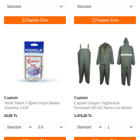
Sepete Ekle
Sepete Ekle
Captain
Captain
Yemli Takım 3 İğneli Hazır Beden
Captain Gırgırcı Yağmurluk
Youvella 1428
Fermuarlı Alt Üst Takım Lüx Model
22,50
TL
1.474,20
TL