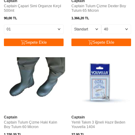
Captain
Captain
Captain Çapari Simi Organze Kırçıl
Captain Tulum Çizme Dexter Boy
500mt
Tulum 65 Micron
90,00
TL
1.366,20
TL
Sepete Ekle
Sepete Ekle
Captain
Captain
Captain Tulum Çizme Haki Kalın
Yemli Takım 3 İğneli Hazır Beden
Boy Tulum 60 Micron
Youvella 1404
1.330,20
TL
27,00
TL