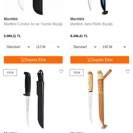
Marttiini
Marttiini
Marttiini Condor Av ve Yüzme Bıçağı
Marttiini Jarvi Fileto Bıçağı
5.084,11
TL
8.346,41
TL
Sepete Ekle
Sepete Ekle
YENI
YENI