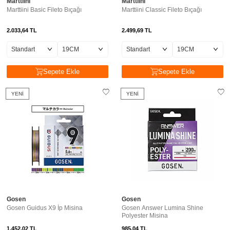
Marttiini
Marttiini
Marttiini Basic Fileto Bıçağı
Marttiini Classic Fileto Bıçağı
2.033,64
TL
2.499,69
TL
Sepete Ekle
Sepete Ekle
YENI
YENI
Gosen
Gosen
Gosen Guidus X9 İp Misina
Gosen Answer Lumina Shine
Polyester Misina
1.452,02
TL
985,04
TL