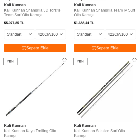
Kali Kunnan
Kali Kunnan
Kali Kunnan Shangrila 3D Torzite
Kali Kunnan Shangrila Team IV Surf
Team Surf Olta Kamışı
Olta Kamışı
55.077,85
TL
51.688,44
TL
Sepete Ekle
Sepete Ekle
YENI
YENI
Kali Kunnan
Kali Kunnan
Kali Kunnan Kayo Trolling Olta
Kali Kunnan Solstice Surf Olta
Kamışı
Kamışı