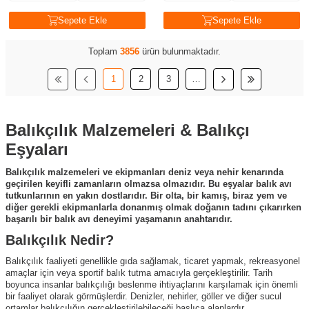
Sepete Ekle
Sepete Ekle
Toplam
3856
ürün bulunmaktadır.
1
2
3
…
Balıkçılık Malzemeleri & Balıkçı
Eşyaları
Balıkçılık malzemeleri ve ekipmanları deniz veya nehir kenarında
geçirilen keyifli zamanların olmazsa olmazıdır. Bu eşyalar balık avı
tutkunlarının en yakın dostlarıdır. Bir olta, bir kamış, biraz yem ve
diğer gerekli ekipmanlarla donanmış olmak doğanın tadını çıkarırken
başarılı bir balık avı deneyimi yaşamanın anahtarıdır.
Balıkçılık Nedir?
Balıkçılık faaliyeti genellikle gıda sağlamak, ticaret yapmak, rekreasyonel
amaçlar için veya sportif balık tutma amacıyla gerçekleştirilir. Tarih
boyunca insanlar balıkçılığı beslenme ihtiyaçlarını karşılamak için önemli
bir faaliyet olarak görmüşlerdir. Denizler, nehirler, göller ve diğer sucul
ortamlar balıkçılığın gerçekleştirilebileceği başlıca alanlardır.