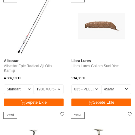
Albastar
Libra Lures
Albastar Epic Radical Aji Olta
Libra Lures Goliath Suni Yem
Kamışı
4.086,10
TL
534,98
TL
Sepete Ekle
Sepete Ekle
YENI
YENI