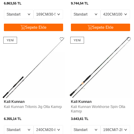
6.863,55
TL
9.744,54
TL
Sepete Ekle
Sepete Ekle
YENI
YENI
Kali Kunnan
Kali Kunnan
Kali Kunnan Tritonis Jig Olta Kamışı
Kali Kunnan Workhorse Spin Olta
Kamışı
6.355,14
TL
3.643,61
TL