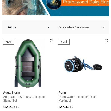
Filtre
YENI
YENI
Aqua Storm
Penn
Aqua Storm ST240C Balıkçı Tipi
Penn Warfare II Trolling Olta
Şişme Bot
Makinesi
43.414,77
TL
8.473,52
TL