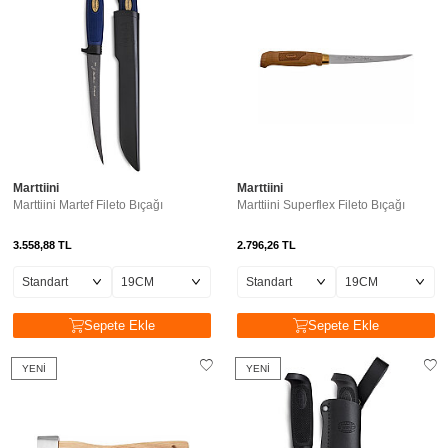
Marttiini
Marttiini
Marttiini Martef Fileto Bıçağı
Marttiini Superflex Fileto Bıçağı
3.558,88
TL
2.796,26
TL
Sepete Ekle
Sepete Ekle
YENI
YENI