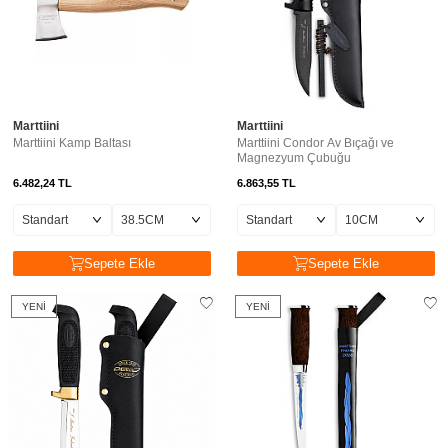
Marttiini
Marttiini
Marttiini Kamp Baltası
Marttiini Condor Av Bıçağı ve
Magnezyum Çubuğu
6.482,24
TL
6.863,55
TL
Sepete Ekle
Sepete Ekle
YENI
YENI