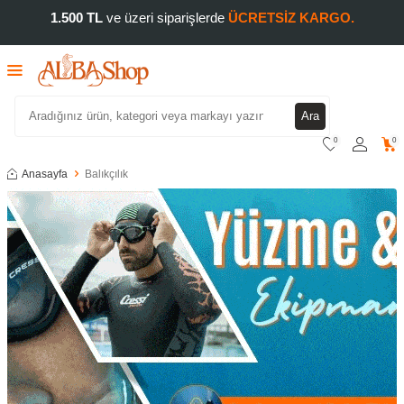
1.500 TL
ve üzeri siparişlerde
ÜCRETSİZ KARGO.
Ara
0
0
Anasayfa
Balıkçılık