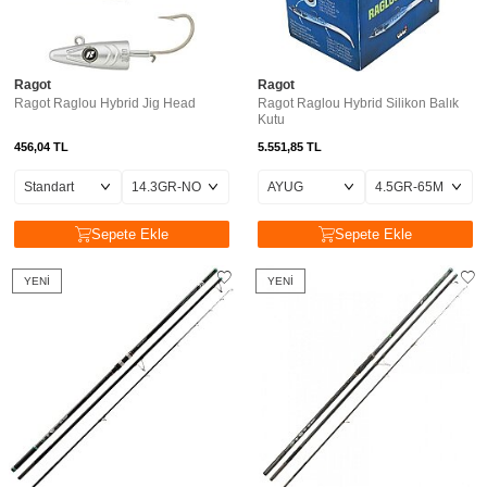
Ragot
Ragot
Ragot Raglou Hybrid Jig Head
Ragot Raglou Hybrid Silikon Balık
Kutu
456,04
TL
5.551,85
TL
Sepete Ekle
Sepete Ekle
YENI
YENI