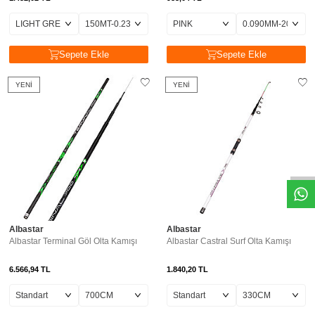
Sepete Ekle
Sepete Ekle
YENI
YENI
Albastar
Albastar
Albastar Terminal Göl Olta Kamışı
Albastar Castral Surf Olta Kamışı
6.566,94
TL
1.840,20
TL