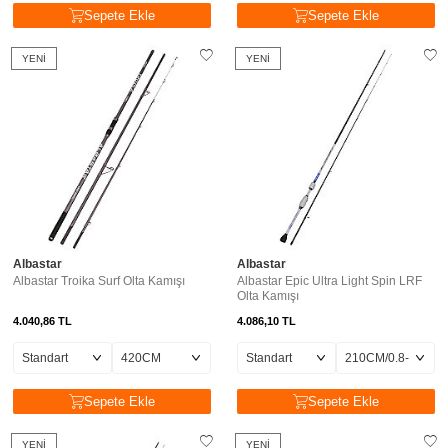
Sepete Ekle
Sepete Ekle
YENI
YENI
Albastar
Albastar
Albastar Troika Surf Olta Kamışı
Albastar Epic Ultra Light Spin LRF
Olta Kamışı
4.040,86
TL
4.086,10
TL
Sepete Ekle
Sepete Ekle
YENI
YENI