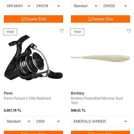
Sepete Ekle
Sepete Ekle
YENI
YENI
Penn
Berkley
Penn Pursuit V Olta Makinesi
Berkley PowerBait Minnow Suni
Yem
5.507,78
TL
508,41
TL