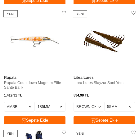
Sepete Ekle
Sepete Ekle
YENI
YENI
Rapala
Libra Lures
Rapala Countdown Magnum Elite
Libra Lures Slayzur Suni Yem
Sahte Balık
1.419,31
TL
534,98
TL
Sepete Ekle
Sepete Ekle
YENI
YENI